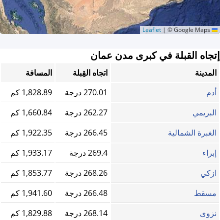
|
© Google Maps
Leaflet
إتجاه القبلة في كبرى مدن عمان
المدينة
اتجاه القِبلة
المسافة
أدم
270.01 درجة
1,828.89 كم
البريمي
262.27 درجة
1,660.84 كم
الغبرة الشمالية
266.45 درجة
1,922.35 كم
إبراء
269.4 درجة
1,933.17 كم
ازكي
268.26 درجة
1,853.77 كم
مسقط
266.48 درجة
1,941.60 كم
نزوى
268.14 درجة
1,829.88 كم