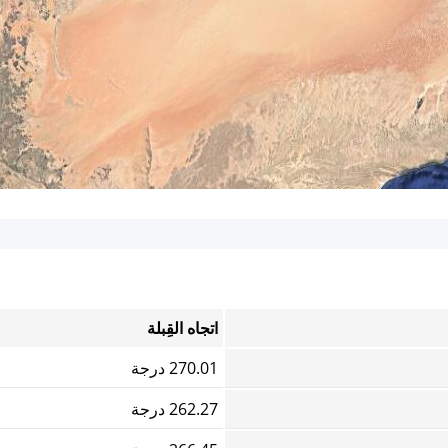
اتجاه القِبلة
270.01 درجة
262.27 درجة