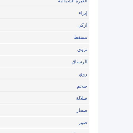
الغبرة الشمالية
إبراء
ازكي
مسقط
نزوى
الرستاق
روي
صحم
صلالة
صحار
صور