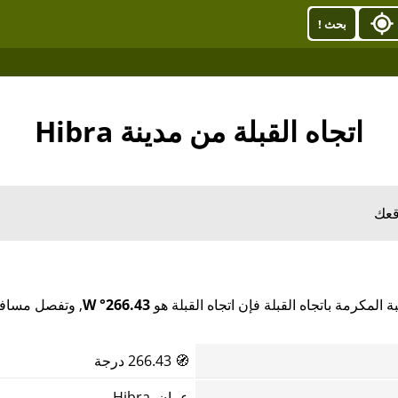
بحث !
اتجاه القبلة من مدينة Hibra
قعك
266.43° W
🧭
266.43 درجة
عمان, Hibra