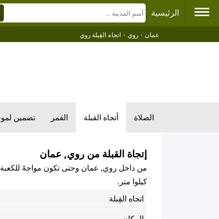
الرئيسية
›
›
عمان
روي
اتجاه القِبلة روي
الصلاة
أتجاه القبلة
القمر
تضمين لمو
إتجاة القبلة من روي, عمان
من داخل روي, عمان وحتى تكون مواجهً للكعبة الم
كيلوا متر.
اتجاه القِبلة
المكان