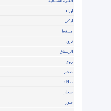
الغبرة الشمالية
إبراء
ازكي
مسقط
نزوى
الرستاق
روي
صحم
صلالة
صحار
صور