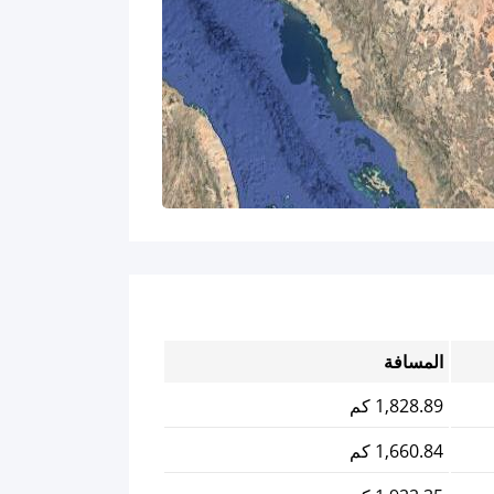
المسافة
1,828.89 كم
1,660.84 كم