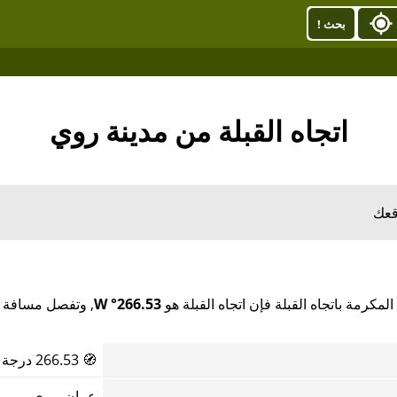
بحث !
اتجاه القبلة من مدينة روي
قعك
كرمة باتجاه القبلة فإن اتجاه القبلة هو
266.53° W
🧭
266.53 درجة
عمان, روي