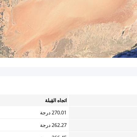
اتجاه القِبلة
270.01 درجة
262.27 درجة