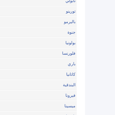
نابولي
تورينو
باليرمو
جنوة
بولونيا
فلورنسا
باري
كاتانيا
البندقية
فيرونا
ميسينا