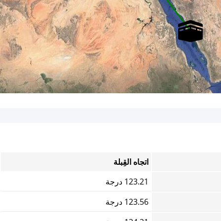
اتجاه القِبلة
123.21 درجة
123.56 درجة