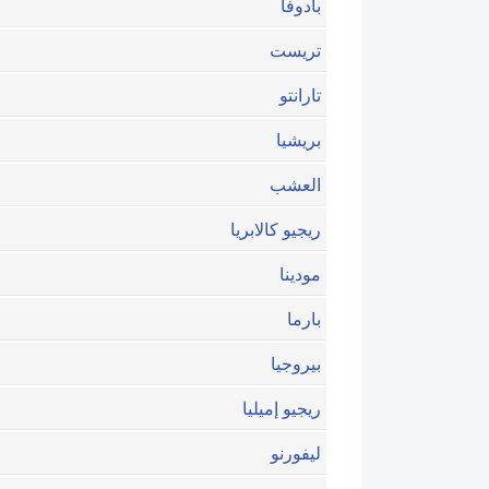
بادوفا
تريست
تارانتو
بريشيا
العشب
ريجيو كالابريا
مودينا
بارما
بيروجيا
ريجيو إميليا
ليفورنو