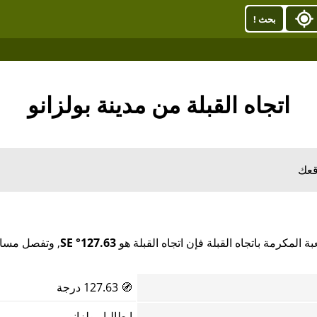
بحث !
اتجاه القبلة من مدينة بولزانو
قعك
ة المكرمة باتجاه القبلة فإن اتجاه القبلة هو
127.63° SE
, وتفصل مسافة
🧭
127.63 درجة
إيطاليا, بولزانو