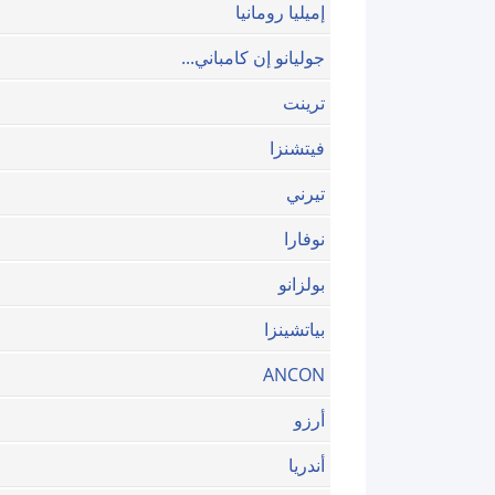
إميليا رومانيا
جوليانو إن كامباني...
ترينت
فيتشنزا
تيرني
نوفارا
بولزانو
بياتشينزا
ANCON
أرزو
أندريا