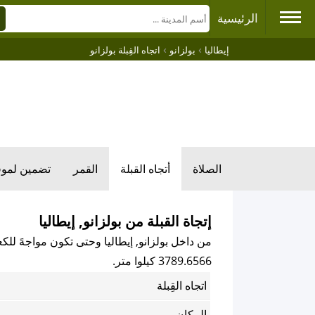
الرئيسية
›
›
إيطاليا
بولزانو
اتجاه القِبلة بولزانو
الصلاة
أتجاه القبلة
القمر
تضمين لمو
إتجاة القبلة من بولزانو, إيطاليا
من داخل بولزانو, إيطاليا وحتى تكون مواجهً للكعب
3789.6566 كيلوا متر.
اتجاه القِبلة
المكان