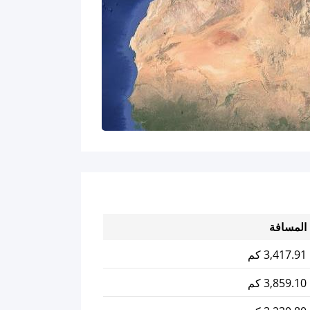
المسافة
3,417.91 كم
3,859.10 كم