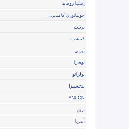
إميليا رومانيا
جوليانو إن كامباني...
ترينت
فيتشنزا
تيرني
نوفارا
بولزانو
بياتشينزا
ANCON
أرزو
أندريا