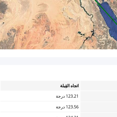
اتجاه القِبلة
123.21 درجة
123.56 درجة