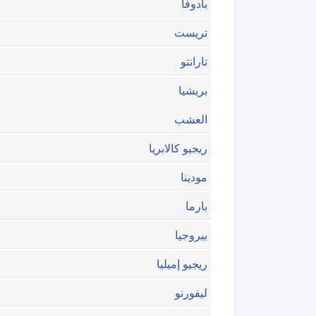
بادوفا
تريست
تارانتو
بريشيا
العشب
ريجيو كالابريا
مودينا
بارما
بيروجيا
ريجيو إميليا
ليفورنو