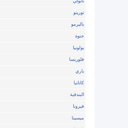
نابولي
تورينو
باليرمو
جنوة
بولونيا
فلورنسا
باري
كاتانيا
البندقية
فيرونا
ميسينا