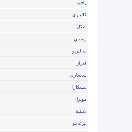
رافينا
كالياري
شكل
ريميني
ساليرنو
فيرارا
ساساري
بيسكارا
مونزا
لاتينية
بيرغامو