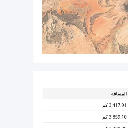
المسافة
3,417.91 كم
3,859.10 كم