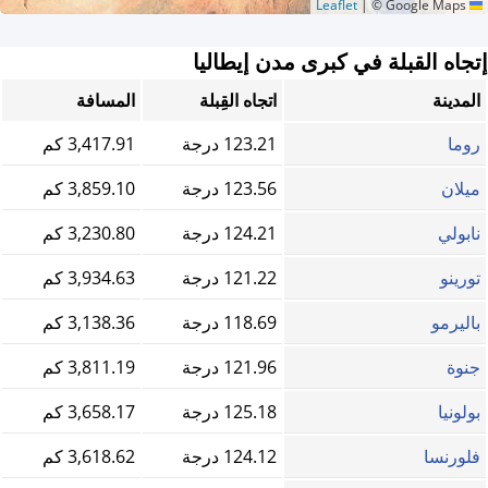
|
© Google Maps
Leaflet
إتجاه القبلة في كبرى مدن إيطاليا
المدينة
اتجاه القِبلة
المسافة
روما
123.21 درجة
3,417.91 كم
ميلان
123.56 درجة
3,859.10 كم
نابولي
124.21 درجة
3,230.80 كم
تورينو
121.22 درجة
3,934.63 كم
باليرمو
118.69 درجة
3,138.36 كم
جنوة
121.96 درجة
3,811.19 كم
بولونيا
125.18 درجة
3,658.17 كم
فلورنسا
124.12 درجة
3,618.62 كم