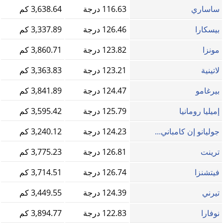
ساساري
116.63 درجة
3,638.64 كم
بيسكارا
126.46 درجة
3,337.89 كم
مونزا
123.82 درجة
3,860.71 كم
لاتينية
123.21 درجة
3,363.83 كم
بيرغامو
124.47 درجة
3,841.89 كم
إميليا رومانيا
125.79 درجة
3,595.42 كم
جوليانو إن كامباني...
124.23 درجة
3,240.12 كم
ترينت
126.81 درجة
3,775.23 كم
فيتشنزا
126.74 درجة
3,714.51 كم
تيرني
124.39 درجة
3,449.55 كم
نوفارا
122.83 درجة
3,894.77 كم