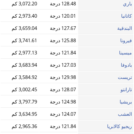
باري
128.48 درجة
3,072.20 كم
كاتانيا
120.01 درجة
2,973.40 كم
البندقية
127.67 درجة
3,659.04 كم
فيرونا
125.88 درجة
3,741.61 كم
ميسينا
121.84 درجة
2,977.13 كم
بادوفا
127.03 درجة
3,683.94 كم
تريست
129.98 درجة
3,584.92 كم
تارانتو
128.07 درجة
3,002.45 كم
بريشيا
124.98 درجة
3,797.79 كم
العشب
124.07 درجة
3,634.95 كم
ريجيو كالابريا
121.84 درجة
2,965.36 كم