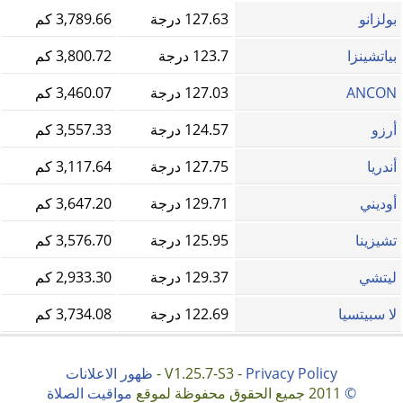
بولزانو
127.63 درجة
3,789.66 كم
بياتشينزا
123.7 درجة
3,800.72 كم
ANCON
127.03 درجة
3,460.07 كم
أرزو
124.57 درجة
3,557.33 كم
أندريا
127.75 درجة
3,117.64 كم
أوديني
129.71 درجة
3,647.20 كم
تشيزينا
125.95 درجة
3,576.70 كم
ليتشي
129.37 درجة
2,933.30 كم
لا سبيتسيا
122.69 درجة
3,734.08 كم
Privacy Policy
V1.25.7-S3 -
-
ظهور الاعلانات
©
2011 جميع الحقوق محفوظة لموقع
مواقيت الصلاة