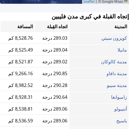
|
© Google Maps
Leaflet
إتجاه القبلة في كبرى مدن فليبين
المدينة
اتجاه القِبلة
المسافة
كويزون سيتي
289.03 درجة
8,528.76 كم
مانيلا
289.04 درجة
8,525.49 كم
مدينة كالوكان
289.02 درجة
8,521.87 كم
مدينة دافاو
290.85 درجة
9,266.16 كم
مدينة سيبو
290.28 درجة
8,982.52 كم
زامبوانغا
290.64 درجة
8,928.31 كم
أنتيبولو
289.06 درجة
8,538.81 كم
باسيج
289.06 درجة
8,536.59 كم