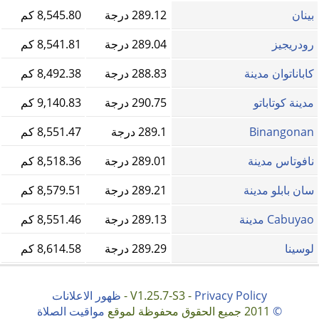
بينان
289.12 درجة
8,545.80 كم
رودريجيز
289.04 درجة
8,541.81 كم
كاباناتوان مدينة
288.83 درجة
8,492.38 كم
مدينة كوتاباتو
290.75 درجة
9,140.83 كم
Binangonan
289.1 درجة
8,551.47 كم
نافوتاس مدينة
289.01 درجة
8,518.36 كم
سان بابلو مدينة
289.21 درجة
8,579.51 كم
Cabuyao مدينة
289.13 درجة
8,551.46 كم
لوسينا
289.29 درجة
8,614.58 كم
Privacy Policy
V1.25.7-S3 -
-
ظهور الاعلانات
©
2011 جميع الحقوق محفوظة لموقع
مواقيت الصلاة