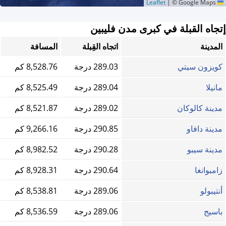
|
© Google Maps
Leaflet
إتجاه القبلة في كبرى مدن فليبين
المدينة
اتجاه القِبلة
المسافة
كويزون سيتي
289.03 درجة
8,528.76 كم
مانيلا
289.04 درجة
8,525.49 كم
مدينة كالوكان
289.02 درجة
8,521.87 كم
مدينة دافاو
290.85 درجة
9,266.16 كم
مدينة سيبو
290.28 درجة
8,982.52 كم
زامبوانغا
290.64 درجة
8,928.31 كم
أنتيبولو
289.06 درجة
8,538.81 كم
باسيج
289.06 درجة
8,536.59 كم