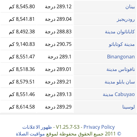
بينان
289.12 درجة
8,545.80 كم
رودريجيز
289.04 درجة
8,541.81 كم
كاباناتوان مدينة
288.83 درجة
8,492.38 كم
مدينة كوتاباتو
290.75 درجة
9,140.83 كم
Binangonan
289.1 درجة
8,551.47 كم
نافوتاس مدينة
289.01 درجة
8,518.36 كم
سان بابلو مدينة
289.21 درجة
8,579.51 كم
Cabuyao مدينة
289.13 درجة
8,551.46 كم
لوسينا
289.29 درجة
8,614.58 كم
Privacy Policy
V1.25.7-S3 -
-
ظهور الاعلانات
©
2011 جميع الحقوق محفوظة لموقع
مواقيت الصلاة