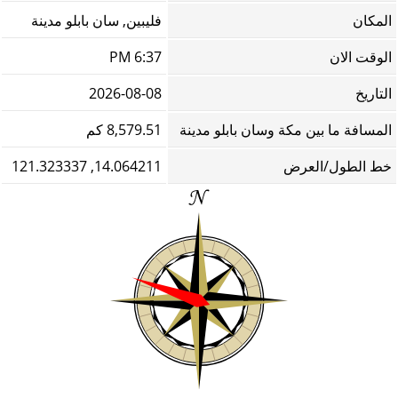
المكان
فليبين, سان بابلو مدينة
الوقت الان
6:37 PM
التاريخ
2026-08-08
المسافة ما بين مكة وسان بابلو مدينة
8,579.51 كم
خط الطول/العرض
14.064211, 121.323337