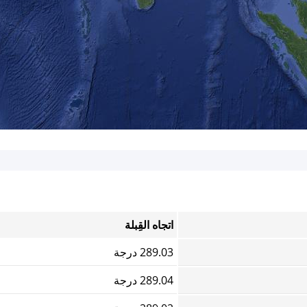
اتجاه القِبلة
289.03 درجة
289.04 درجة