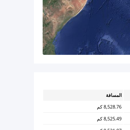
المسافة
8,528.76 كم
8,525.49 كم