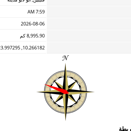
7:59 AM
2026-08-06
8,995.90 كم
10.266182, 123.997295
خريطة