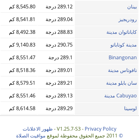
بينان
289.12 درجة
8,545.80 كم
رودريجيز
289.04 درجة
8,541.81 كم
كاباناتوان مدينة
288.83 درجة
8,492.38 كم
مدينة كوتاباتو
290.75 درجة
9,140.83 كم
Binangonan
289.1 درجة
8,551.47 كم
نافوتاس مدينة
289.01 درجة
8,518.36 كم
سان بابلو مدينة
289.21 درجة
8,579.51 كم
Cabuyao مدينة
289.13 درجة
8,551.46 كم
لوسينا
289.29 درجة
8,614.58 كم
Privacy Policy
V1.25.7-S3 -
-
ظهور الاعلانات
©
2011 جميع الحقوق محفوظة لموقع
مواقيت الصلاة