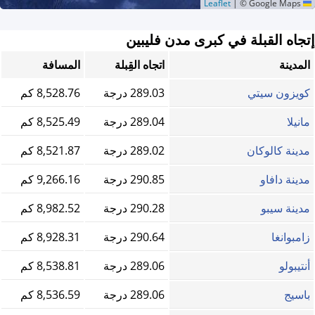
|
© Google Maps
Leaflet
إتجاه القبلة في كبرى مدن فليبين
المدينة
اتجاه القِبلة
المسافة
كويزون سيتي
289.03 درجة
8,528.76 كم
مانيلا
289.04 درجة
8,525.49 كم
مدينة كالوكان
289.02 درجة
8,521.87 كم
مدينة دافاو
290.85 درجة
9,266.16 كم
مدينة سيبو
290.28 درجة
8,982.52 كم
زامبوانغا
290.64 درجة
8,928.31 كم
أنتيبولو
289.06 درجة
8,538.81 كم
باسيج
289.06 درجة
8,536.59 كم