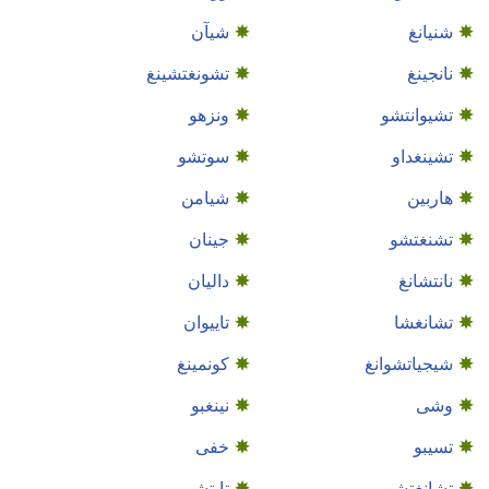
شنيانغ
شيآن
نانجينغ
تشونغتشينغ
تشيوانتشو
ونزهو
تشينغداو
سوتشو
هاربين
شيامن
تشنغتشو
جينان
نانتشانغ
داليان
تشانغشا
تاييوان
شيجياتشوانغ
كونمينغ
وشى
نينغبو
تسيبو
خفى
تشانغتشو
تايتشو