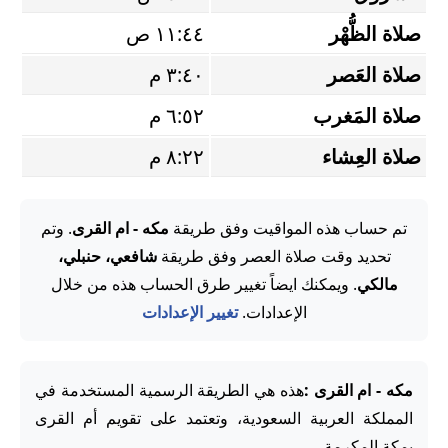
صلاة الظُّهْر
١١:٤٤ ص
صلاة العَصر
٣:٤٠ م
صلاة المَغرب
٦:٥٢ م
صلاة العِشاء
٨:٢٢ م
تم حساب هذه المواقيت وفق طريقة
مكه - ام القرى
. وتم
تحديد وقت صلاة العصر وفق طريقة
شافعي، حنبلي،
مالكي
. ويمكنك ايضاً تغيير طرق الحساب هذه من خلال
الإعدادات.
تغيير الإعدادات
مكه - ام القرى :
هذه هي الطريقة الرسمية المستخدمة في
المملكة العربية السعودية، وتعتمد على تقويم أم القرى
بمكة المكرمة.