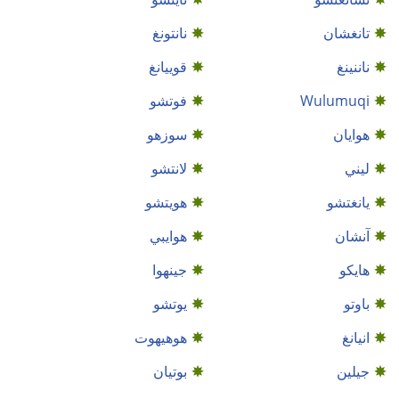
تانغشان
نانتونغ
ناننينغ
قوييانغ
Wulumuqi
فوتشو
هوايان
سوزهو
ليني
لانتشو
يانغتشو
هويتشو
آنشان
هوايبي
هايكو
جينهوا
باوتو
يوتشو
انيانغ
هوهيهوت
جيلين
بوتيان