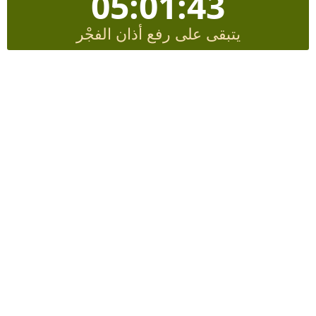
05:01:42
يتبقى على رفع أذان الفجْر