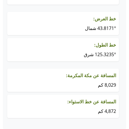
خط العرض:
43.8171° شمال
خط الطول:
125.3235° شرق
المسافة عن مكة المكرمة:
8,029 كم
المسافة عن خط الاستواء:
4,872 كم