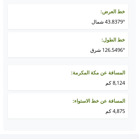
خط العرض:
43.8379° شمال
خط الطول:
126.5496° شرق
المسافة عن مكة المكرمة:
8,124 كم
المسافة عن خط الاستواء:
4,875 كم