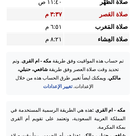
صلاة الظُّهْر
١١:٤٠ ص
صلاة العَصر
٣:٣٧ م
صلاة المَغرب
٦:٥١ م
صلاة العِشاء
٨:٢١ م
تم حساب هذه المواقيت وفق طريقة
مكه - ام القرى
. وتم
تحديد وقت صلاة العصر وفق طريقة
شافعي، حنبلي،
مالكي
. ويمكنك ايضاً تغيير طرق الحساب هذه من خلال
الإعدادات.
تغيير الإعدادات
مكه - ام القرى :
هذه هي الطريقة الرسمية المستخدمة في
المملكة العربية السعودية، وتعتمد على تقويم أم القرى
بمكة المكرمة.
شافعي، حنبلي، مالكي :
هذا هو رأي الجمهور. يبدأ وقت صلاة