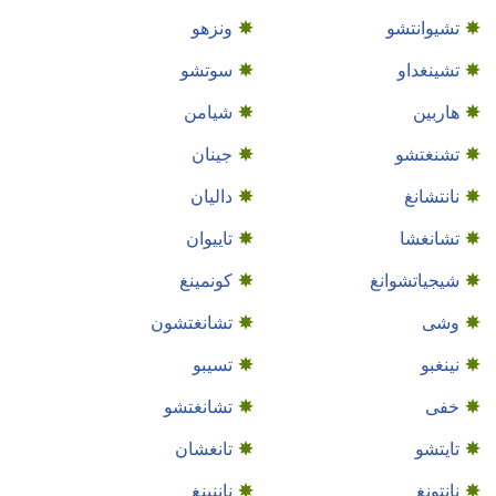
تشيوانتشو
ونزهو
تشينغداو
سوتشو
هاربين
شيامن
تشنغتشو
جينان
نانتشانغ
داليان
تشانغشا
تاييوان
شيجياتشوانغ
كونمينغ
وشى
تشانغتشون
نينغبو
تسيبو
خفى
تشانغتشو
تايتشو
تانغشان
نانتونغ
ناننينغ