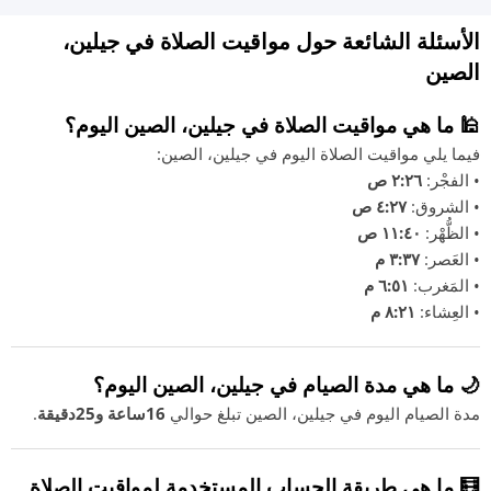
الأسئلة الشائعة حول مواقيت الصلاة في جيلين،
الصين
🕌 ما هي مواقيت الصلاة في جيلين، الصين اليوم؟
فيما يلي مواقيت الصلاة اليوم في جيلين، الصين:
• الفجْر:
٢:٢٦ ص
• الشروق:
٤:٢٧ ص
• الظُّهْر:
١١:٤٠ ص
• العَصر:
٣:٣٧ م
• المَغرب:
٦:٥١ م
• العِشاء:
٨:٢١ م
🌙 ما هي مدة الصيام في جيلين، الصين اليوم؟
مدة الصيام اليوم في جيلين، الصين تبلغ حوالي
16ساعة و25دقيقة
.
🧮 ما هي طريقة الحساب المستخدمة لمواقيت الصلاة