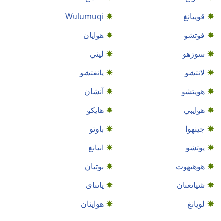
قوييانغ
Wulumuqi
فوتشو
هوايان
سوزهو
ليني
لانتشو
يانغتشو
هويتشو
آنشان
هوايبي
هايكو
جينهوا
باوتو
يوتشو
انيانغ
هوهيهوت
بوتيان
شيانغتان
يانتاى
لويانغ
هواينان