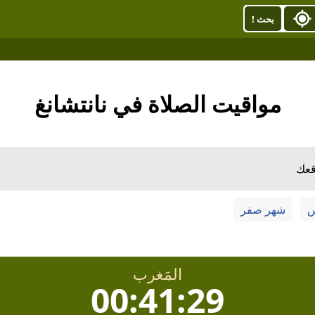
بحث !
مواقيت الصلاة في نانتشانغ
قعك
س
شهر صفر
المَغرب
00:41:28