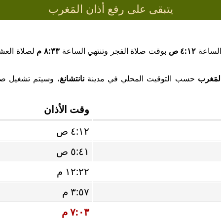
يتبقى على رفع أذان المَغرب
الساعة
٤:١٢ ص
بوقت صلاة الفجر وتنتهي الساعة
٨:٣٣ م
لصلاة العشا
لمَغرب
حسب التوقيت المحلي في مدينة
نانتشانغ
، وسيتم تشغيل صوت
وقت الأذان
٤:١٢ ص
٥:٤١ ص
١٢:٢٢ م
٣:٥٧ م
٧:٠٣ م