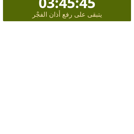
03:45:45
يتبقى على رفع أذان الفجْر