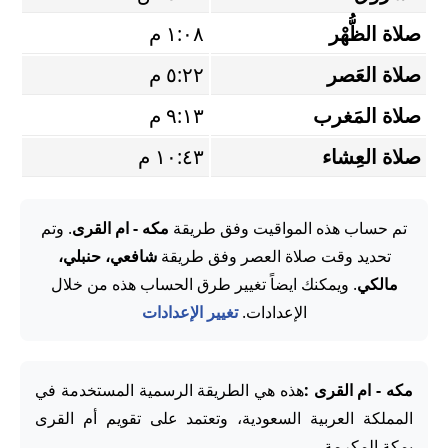
صلاة الظُّهْر
١:٠٨ م
صلاة العَصر
٥:٢٢ م
صلاة المَغرب
٩:١٣ م
صلاة العِشاء
١٠:٤٣ م
تم حساب هذه المواقيت وفق طريقة
مكه - ام القرى
. وتم
تحديد وقت صلاة العصر وفق طريقة
شافعي، حنبلي،
مالكي
. ويمكنك ايضاً تغيير طرق الحساب هذه من خلال
الإعدادات.
تغيير الإعدادات
مكه - ام القرى :
هذه هي الطريقة الرسمية المستخدمة في
المملكة العربية السعودية، وتعتمد على تقويم أم القرى
بمكة المكرمة.