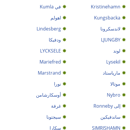
Kristinehamn
في Kumla
Kungsbacka
اهولم
لاندسكرونا
Lindesberg
LJUNGBY
ودفيكا
لوند
LYCKSELE
Mariefred
Lysekil
مارياستاد
Marstrand
موتالا
نورا
Nybro
أوسكارشامن
إلى Ronneby
غرفة
ساندفيكين
سيجتونا
SIMRISHAMN
سكارا