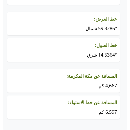
خط العرض:
59.3286° شمال
خط الطول:
14.5364° شرق
المسافة عن مكة المكرمة:
4,667 كم
المسافة عن خط الاستواء:
6,597 كم