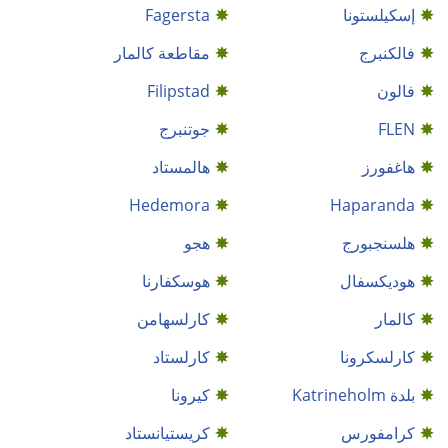
إسكيلستونا
Fagersta
فالكنبرج
مقاطعة كالمار
فالون
Filipstad
FLEN
جوتنبرج
هاغفورز
هالمستاد
Hedemora
Haparanda
هلسنجبورج
هجو
هوديكسفال
هوسكفارنا
كالمار
كارلسهامن
كارلسكرونا
كارلستاد
بلدة Katrineholm
كيرونا
كرامفورس
كريستيانستاد