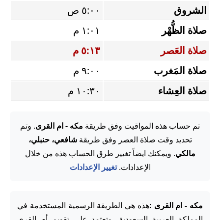
الشروق
٥:٠٠ ص
صلاة الظُّهْر
١:٠١ م
صلاة العَصر
٥:١٣ م
صلاة المَغرب
٩:٠٠ م
صلاة العِشاء
١٠:٣٠ م
تم حساب هذه المواقيت وفق طريقة
مكه - ام القرى
. وتم
تحديد وقت صلاة العصر وفق طريقة
شافعي، حنبلي،
مالكي
. ويمكنك ايضاً تغيير طرق الحساب هذه من خلال
الإعدادات.
تغيير الإعدادات
مكه - ام القرى :
هذه هي الطريقة الرسمية المستخدمة في
المملكة العربية السعودية، وتعتمد على تقويم أم القرى