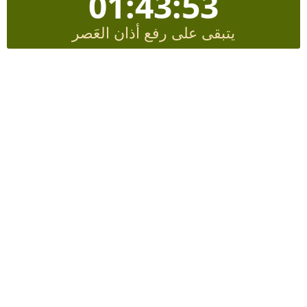
01:43:52
يتبقى على رفع أذان العَصر