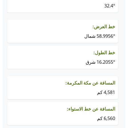
32.4°
خط العرض:
58.9956° شمال
خط الطول:
16.2055° شرق
المسافة عن مكة المكرمة:
4,581 كم
المسافة عن خط الاستواء:
6,560 كم