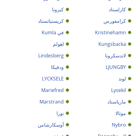
كارلستاد
كيرونا
كرامفورس
كريستيانستاد
Kristinehamn
في Kumla
Kungsbacka
اهولم
لاندسكرونا
Lindesberg
LJUNGBY
ودفيكا
لوند
LYCKSELE
Mariefred
Lysekil
مارياستاد
Marstrand
موتالا
نورا
Nybro
أوسكارشامن