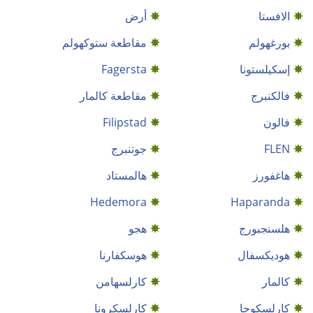
الافستا
أرض
بورغهولم
مقاطعة ستوكهولم
إسكيلستونا
Fagersta
فالكنبرج
مقاطعة كالمار
فالون
Filipstad
FLEN
جوتنبرج
هاغفورز
هالمستاد
Hedemora
Haparanda
هلسنجبورج
هجو
هوديكسفال
هوسكفارنا
كالمار
كارلسهامن
كارلسكوجا
كارلسكرونا