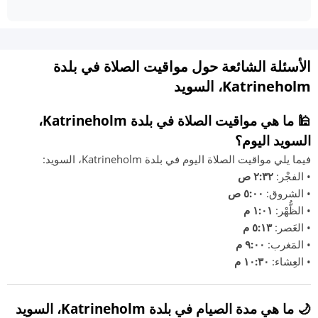
الأسئلة الشائعة حول مواقيت الصلاة في بلدة
Katrineholm، السويد
🕌 ما هي مواقيت الصلاة في بلدة Katrineholm،
السويد اليوم؟
فيما يلي مواقيت الصلاة اليوم في بلدة Katrineholm، السويد:
• الفجْر:
٢:٣٢ ص
• الشروق:
٥:٠٠ ص
• الظُّهْر:
١:٠١ م
• العَصر:
٥:١٣ م
• المَغرب:
٩:٠٠ م
• العِشاء:
١٠:٣٠ م
🌙 ما هي مدة الصيام في بلدة Katrineholm، السويد