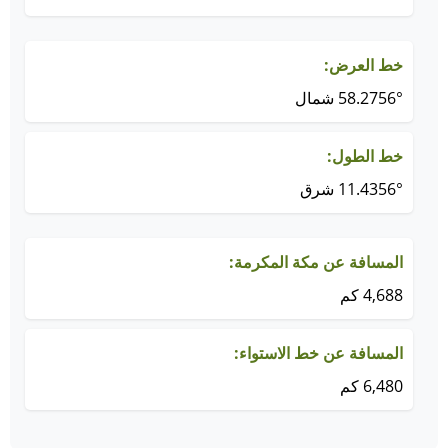
خط العرض:
58.2756° شمال
خط الطول:
11.4356° شرق
المسافة عن مكة المكرمة:
4,688 كم
المسافة عن خط الاستواء:
6,480 كم