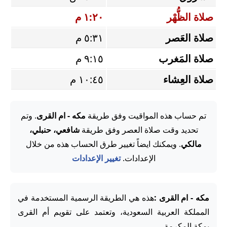
صلاة الظُّهْر
١:٢٠ م
صلاة العَصر
٥:٣١ م
صلاة المَغرب
٩:١٥ م
صلاة العِشاء
١٠:٤٥ م
تم حساب هذه المواقيت وفق طريقة
مكه - ام القرى
. وتم
تحديد وقت صلاة العصر وفق طريقة
شافعي، حنبلي،
مالكي
. ويمكنك ايضاً تغيير طرق الحساب هذه من خلال
الإعدادات.
تغيير الإعدادات
مكه - ام القرى :
هذه هي الطريقة الرسمية المستخدمة في
المملكة العربية السعودية، وتعتمد على تقويم أم القرى
بمكة المكرمة.