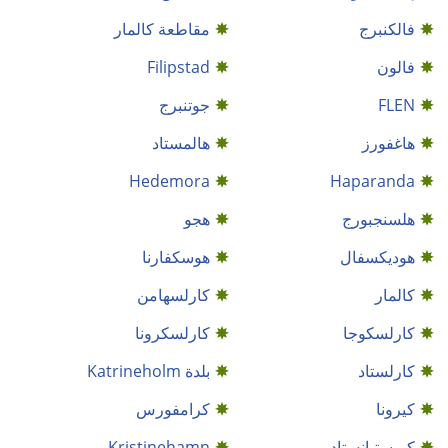
فالكنبرج
مقاطعة كالمار
فالون
Filipstad
FLEN
جوتنبرج
هاغفورز
هالمستاد
Hedemora
Haparanda
هلسنجبورج
هجو
هوديكسفال
هوسكفارنا
كالمار
كارلسهامن
كارلسكوجا
كارلسكرونا
كارلستاد
بلدة Katrineholm
كيرونا
كرامفورس
كريستيانستاد
Kristinehamn