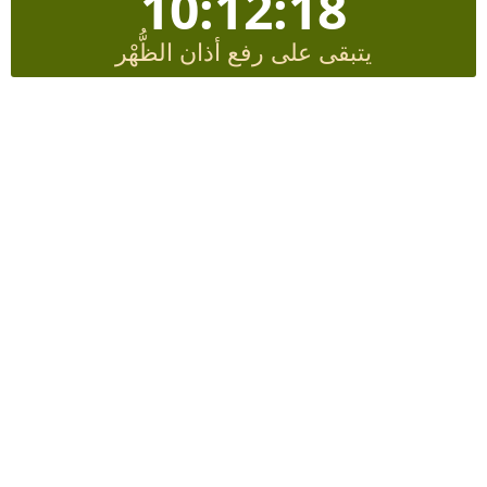
10:12:17
يتبقى على رفع أذان الظُّهْر