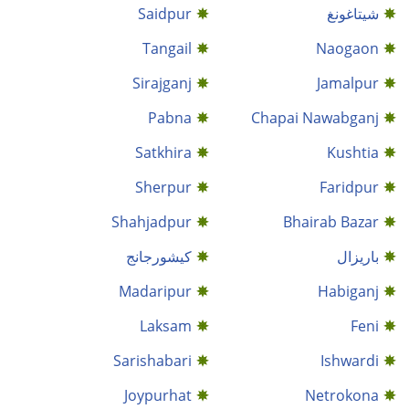
شيتاغونغ
Saidpur
Tangail
Naogaon
Sirajganj
Jamalpur
Pabna
Chapai Nawabganj
Satkhira
Kushtia
Sherpur
Faridpur
Shahjadpur
Bhairab Bazar
باريزال
كيشورجانج
Madaripur
Habiganj
Laksam
Feni
Sarishabari
Ishwardi
Joypurhat
Netrokona