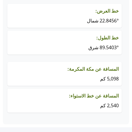
خط العرض:
22.8456° شمال
خط الطول:
89.5403° شرق
المسافة عن مكة المكرمة:
5,098 كم
المسافة عن خط الاستواء:
2,540 كم