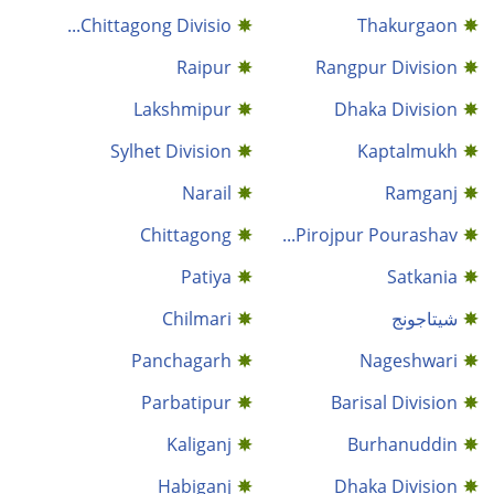
Chittagong Divisio...
Thakurgaon
Raipur
Rangpur Division
Lakshmipur
Dhaka Division
Sylhet Division
Kaptalmukh
Narail
Ramganj
Chittagong
Pirojpur Pourashav...
Patiya
Satkania
شيتاجونج
Chilmari
Panchagarh
Nageshwari
Parbatipur
Barisal Division
Kaliganj
Burhanuddin
Habiganj
Dhaka Division