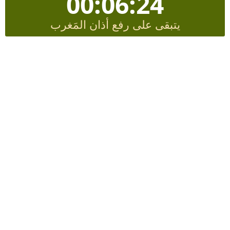
00:06:23
يتبقى على رفع أذان المَغرب