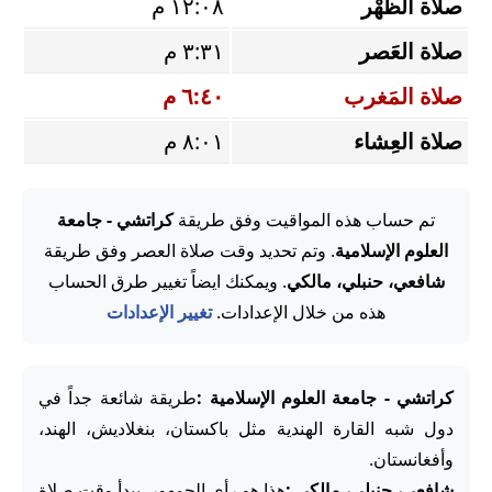
صلاة الظُّهْر
١٢:٠٨ م
صلاة العَصر
٣:٣١ م
صلاة المَغرب
٦:٤٠ م
صلاة العِشاء
٨:٠١ م
تم حساب هذه المواقيت وفق طريقة
كراتشي - جامعة
العلوم الإسلامية
. وتم تحديد وقت صلاة العصر وفق طريقة
شافعي، حنبلي، مالكي
. ويمكنك ايضاً تغيير طرق الحساب
هذه من خلال الإعدادات.
تغيير الإعدادات
كراتشي - جامعة العلوم الإسلامية :
طريقة شائعة جداً في
دول شبه القارة الهندية مثل باكستان، بنغلاديش، الهند،
وأفغانستان.
شافعي، حنبلي، مالكي :
هذا هو رأي الجمهور. يبدأ وقت صلاة