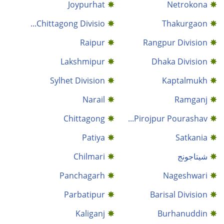
Joypurhat
Netrokona
Chittagong Divisio...
Thakurgaon
Raipur
Rangpur Division
Lakshmipur
Dhaka Division
Sylhet Division
Kaptalmukh
Narail
Ramganj
Chittagong
Pirojpur Pourashav...
Patiya
Satkania
شيتاجونج
Chilmari
Panchagarh
Nageshwari
Parbatipur
Barisal Division
Kaliganj
Burhanuddin