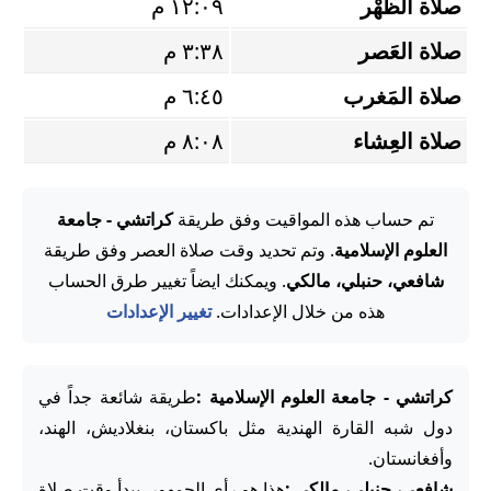
صلاة الظُّهْر
١٢:٠٩ م
صلاة العَصر
٣:٣٨ م
صلاة المَغرب
٦:٤٥ م
صلاة العِشاء
٨:٠٨ م
تم حساب هذه المواقيت وفق طريقة
كراتشي - جامعة
العلوم الإسلامية
. وتم تحديد وقت صلاة العصر وفق طريقة
شافعي، حنبلي، مالكي
. ويمكنك ايضاً تغيير طرق الحساب
هذه من خلال الإعدادات.
تغيير الإعدادات
كراتشي - جامعة العلوم الإسلامية :
طريقة شائعة جداً في
دول شبه القارة الهندية مثل باكستان، بنغلاديش، الهند،
وأفغانستان.
شافعي، حنبلي، مالكي :
هذا هو رأي الجمهور. يبدأ وقت صلاة