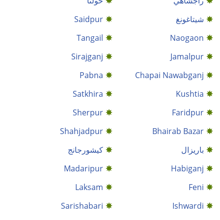
راجشاهي
خولنا
شيتاغونغ
Saidpur
Tangail
Naogaon
Sirajganj
Jamalpur
Pabna
Chapai Nawabganj
Satkhira
Kushtia
Sherpur
Faridpur
Shahjadpur
Bhairab Bazar
باريزال
كيشورجانج
Madaripur
Habiganj
Laksam
Feni
Sarishabari
Ishwardi