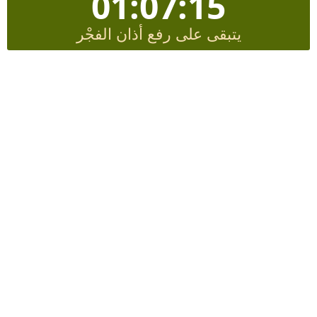
01:07:14
يتبقى على رفع أذان الفجْر