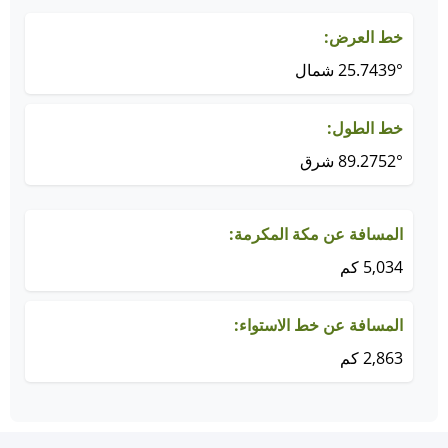
خط العرض:
25.7439° شمال
خط الطول:
89.2752° شرق
المسافة عن مكة المكرمة:
5,034 كم
المسافة عن خط الاستواء:
2,863 كم