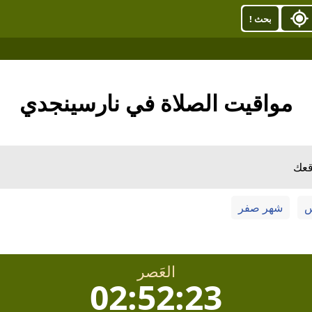
بحث !
مواقيت الصلاة في نارسينجدي
قعك
س
شهر صفر
العَصر
02:52:22