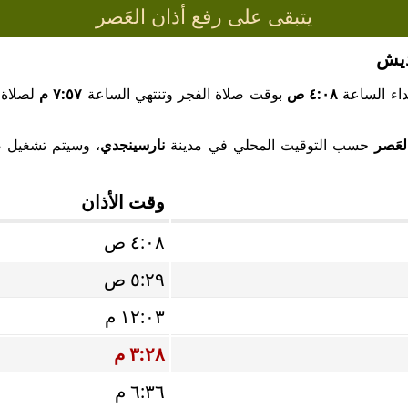
يتبقى على رفع أذان العَصر
ديش
داء الساعة
٤:٠٨ ص
بوقت صلاة الفجر وتنتهي الساعة
٧:٥٧ م
لصلاة 
لعَصر
حسب التوقيت المحلي في مدينة
نارسينجدي
، وسيتم تشغيل صو
وقت الأذان
٤:٠٨ ص
٥:٢٩ ص
١٢:٠٣ م
٣:٢٨ م
٦:٣٦ م