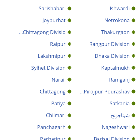
Sarishabari
Ishwardi
Joypurhat
Netrokona
Chittagong Divisio...
Thakurgaon
Raipur
Rangpur Division
Lakshmipur
Dhaka Division
Sylhet Division
Kaptalmukh
Narail
Ramganj
Chittagong
Pirojpur Pourashav...
Patiya
Satkania
شيتاجونج
Chilmari
Panchagarh
Nageshwari
Parbatipur
Barisal Division