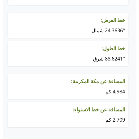
خط العرض:
24.3636° شمال
خط الطول:
88.6241° شرق
المسافة عن مكة المكرمة:
4,984 كم
المسافة عن خط الاستواء:
2,709 كم