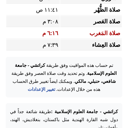
صلاة الظُّهْر
١١:٤١ ص
صلاة العَصر
٣:٠٨ م
صلاة المَغرب
٦:١٦ م
صلاة العِشاء
٧:٣٩ م
تم حساب هذه المواقيت وفق طريقة
كراتشي - جامعة
العلوم الإسلامية
. وتم تحديد وقت صلاة العصر وفق طريقة
شافعي، حنبلي، مالكي
. ويمكنك ايضاً تغيير طرق الحساب
هذه من خلال الإعدادات.
تغيير الإعدادات
كراتشي - جامعة العلوم الإسلامية :
طريقة شائعة جداً في
دول شبه القارة الهندية مثل باكستان، بنغلاديش، الهند،
وأفغانستان.