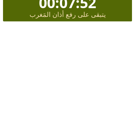
00:07:51
يتبقى على رفع أذان المَغرب