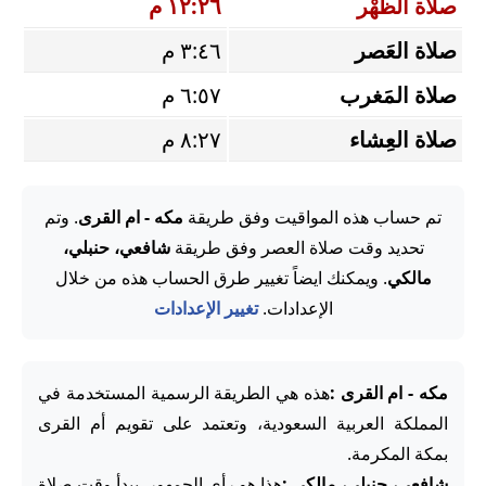
صلاة الظُّهْر
١٢:٢٦ م
صلاة العَصر
٣:٤٦ م
صلاة المَغرب
٦:٥٧ م
صلاة العِشاء
٨:٢٧ م
تم حساب هذه المواقيت وفق طريقة
مكه - ام القرى
. وتم
تحديد وقت صلاة العصر وفق طريقة
شافعي، حنبلي،
مالكي
. ويمكنك ايضاً تغيير طرق الحساب هذه من خلال
الإعدادات.
تغيير الإعدادات
مكه - ام القرى :
هذه هي الطريقة الرسمية المستخدمة في
المملكة العربية السعودية، وتعتمد على تقويم أم القرى
بمكة المكرمة.
شافعي، حنبلي، مالكي :
هذا هو رأي الجمهور. يبدأ وقت صلاة