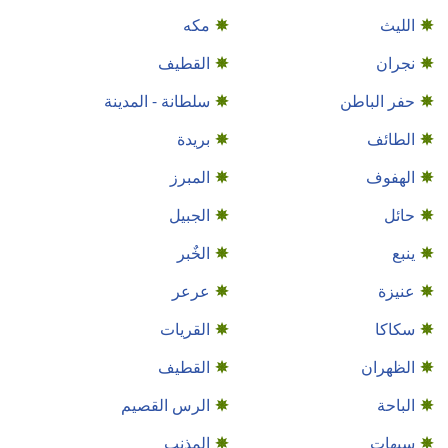
الليث
مكه
نجران
القطيف
حفر الباطن
سلطانة - المدينة
الطائف
بريدة
الهفوف
المبرز
حائل
الجبيل
ينبع
الخٌبر
عنيزة
عرعر
سكاكا
القريات
الظهران
القطيف‎
الباحة
الرس القصيم
سيهات
المذنب