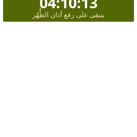
04:10:12
يتبقى على رفع أذان الظُّهْر