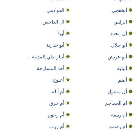
الخفجي
الدوادمي
الزلفي
آل الداحس
آل محمد
أبها
أبو جلال
أبو حدرية
أبو عريش
أبيار علي,المدينة ...
أثيثية
أحد المسارحة
أضم
أعيوج
أل مشول
أم أثلة
أم الجماجم
أم خرق
أم ربيعة
أم رجوم
أم رضمة
أم زرب