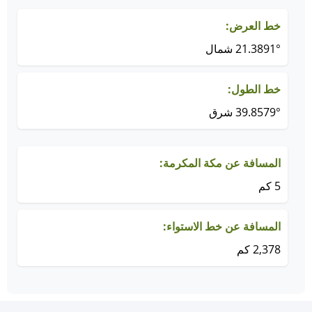
خط العرض:
21.3891° شمال
خط الطول:
39.8579° شرق
المسافة عن مكة المكرمة:
5 كم
المسافة عن خط الاستواء:
2,378 كم