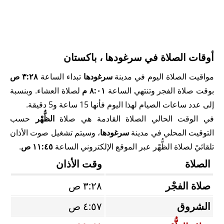
أوقات الصلاة في سرغودها ، باكستان
مواقيت الصلاة اليوم في مدينة
سرغودها
تبداء الساعة
٣:٢٨ ص
بوقت صلاة الفجر وتنتهي الساعة
٨:٠١ م
لصلاة العشاء. وبنسبة
إلى عدد ساعات الصيام لهذا اليوم فأنها 15 ساعة و5 دقيقة.
في الوقت الحالي الصلاة القادمة هي صلاة
الظُّهْر
حسب
التوقيت المحلي في مدينة
سرغودها
، وسيتم تشغيل صوت الأذان
تلقائيً لصلاة الظُّهْر عبر الموقع الإلكتروني الساعة
١١:٤٥ ص
.
الصلاة
وقت الأذان
صلاة الفجْر
٣:٢٨ ص
الشروق
٤:٥٧ ص