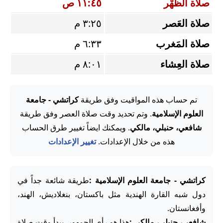
صلاة الظُّهْر
١١:٤٥ ص
صلاة العَصر
٣:٢٥ م
صلاة المَغرب
٦:٣٣ م
صلاة العِشاء
٨:٠١ م
تم حساب هذه المواقيت وفق طريقة
كراتشي - جامعة
العلوم الإسلامية
. وتم تحديد وقت صلاة العصر وفق طريقة
شافعي، حنبلي، مالكي
. ويمكنك ايضاً تغيير طرق الحساب
هذه من خلال الإعدادات.
تغيير الإعدادات
كراتشي - جامعة العلوم الإسلامية :
طريقة شائعة جداً في
دول شبه القارة الهندية مثل باكستان، بنغلاديش، الهند،
وأفغانستان.
شافعي، حنبلي، مالكي :
هذا هو رأي الجمهور. يبدأ وقت صلاة