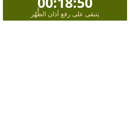
00:18:50
يتبقى على رفع أذان الظُّهْر