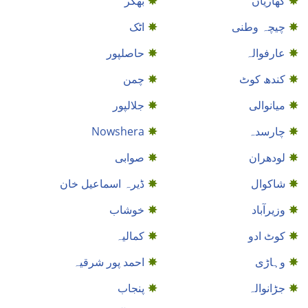
کھاریاں
بھکر
چیچہ وطنی
اٹک
عارفوالہ
حاصلپور
کندھ کوٹ
چمن
میانوالی
جلالپور
چارسدہ
Nowshera
لودھران
صوابی
شاكوال
ڈیرہ اسماعیل خان
وزیرآباد
خوشاب
کوٹ ادو
کمالیہ
وہاڑی
احمد پور شرقیہ
جڑانوالہ
پنجاب