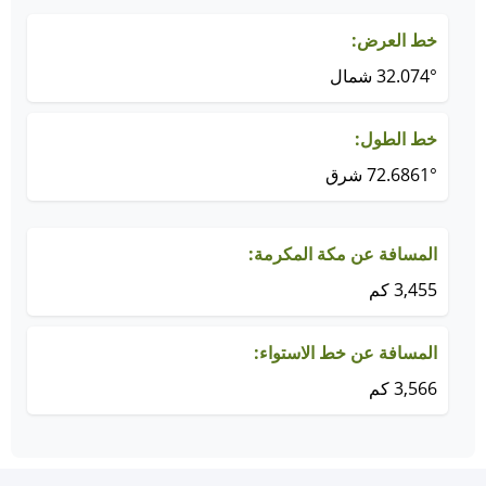
خط العرض:
32.074° شمال
خط الطول:
72.6861° شرق
المسافة عن مكة المكرمة:
3,455 كم
المسافة عن خط الاستواء:
3,566 كم