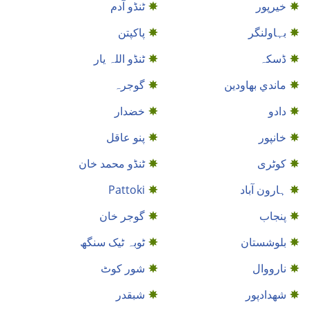
خيرپور
ٹنڈو آدم
بہاولنگر
پاکپتن
ڈسکہ
ٹنڈو اللہ یار
ماندي بهاودين
گوجرہ
دادو
خضدار
خانپور
پنو عاقل
کوٹری
ٹنڈو محمد خان
ہارون آباد
Pattoki
پنجاب
گوجر خان
بلوشستان
ٹوبہ ٹیک سنگھ
نارووال
شور کوٹ
شهدادپور
شبقدر