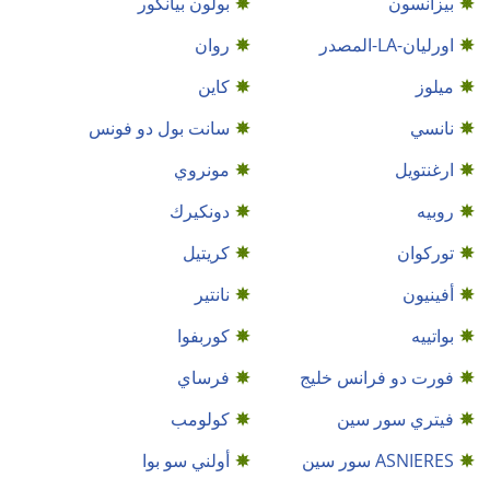
بيزانسون
بولون بيانكور
اورليان-LA-المصدر
روان
ميلوز
كاين
نانسي
سانت بول دو فونس
ارغنتويل
مونروي
روبيه
دونكيرك
توركوان
كريتيل
أفينيون
نانتير
بواتييه
كوربفوا
فورت دو فرانس خليج
فرساي
فيتري سور سين
كولومب
ASNIERES سور سين
أولني سو بوا