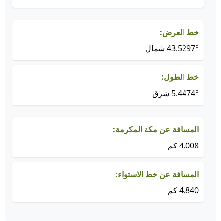
خط العرض:
43.5297° شمال
خط الطول:
5.4474° شرق
المسافة عن مكة المكرمة:
4,008 كم
المسافة عن خط الاستواء:
4,840 كم