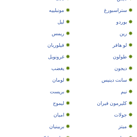
ستراسبورغ
مونبلييه
بوردو
ليل
رين
ريمس
لو هافر
فيلوربان
طولون
غرونوبل
ديجون
يغضب
سانت دينيس
لومان
نيم
بريست
كليرمون فيران
ليموج
جولات
اميان
ميتز
بربينيان