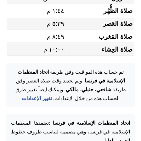
صلاة الظُّهْر
١:٤٤ م
صلاة العَصر
٥:٣٩ م
صلاة المَغرب
٨:٤٩ م
صلاة العِشاء
١٠:٠٠ م
تم حساب هذه المواقيت وفق طريقة
اتحاد المنظمات
الإسلامية في فرنسا
. وتم تحديد وقت صلاة العصر وفق
طريقة
شافعي، حنبلي، مالكي
. ويمكنك ايضاً تغيير طرق
الحساب هذه من خلال الإعدادات.
تغيير الإعدادات
اتحاد المنظمات الإسلامية في فرنسا :
تعتمدها المنظمات
الإسلامية في فرنسا، وهي مصممة لتناسب ظروف خطوط
العرض العليا.