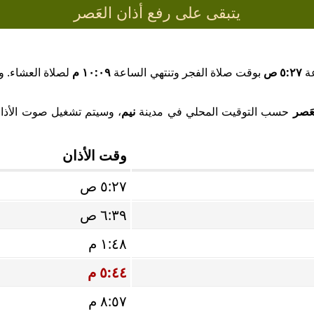
يتبقى على رفع أذان العَصر
عة
٥:٢٧ ص
بوقت صلاة الفجر وتنتهي الساعة
١٠:٠٩ م
لصلاة العشاء. وب
عَصر
حسب التوقيت المحلي في مدينة
نيم
، وسيتم تشغيل صوت الأذان 
وقت الأذان
٥:٢٧ ص
٦:٣٩ ص
١:٤٨ م
٥:٤٤ م
٨:٥٧ م