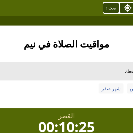
بحث !
مواقيت الصلاة في نيم
قعك
س
شهر صفر
العَصر
00:10:25