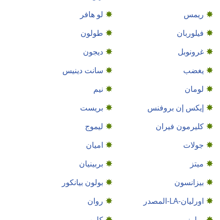
ريمس
لو هافر
فيلوربان
طولون
غرونوبل
ديجون
يغضب
سانت دينيس
لومان
نيم
إيكس إن بروفنس
بريست
كليرمون فيران
ليموج
جولات
اميان
ميتز
بربينيان
بيزانسون
بولون بيانكور
اورليان-LA-المصدر
روان
ميلوز
كاين