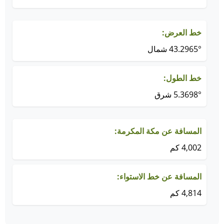
خط العرض:
43.2965° شمال
خط الطول:
5.3698° شرق
المسافة عن مكة المكرمة:
4,002 كم
المسافة عن خط الاستواء:
4,814 كم