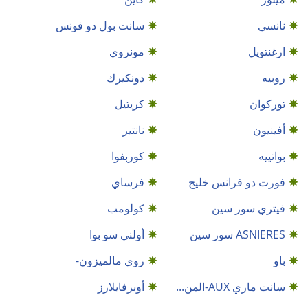
نانسي
سانت بول دو فونس
ارغنتويل
مونروي
روبيه
دونكيرك
توركوان
كريتيل
أفينيون
نانتير
بواتييه
كوربفوا
فورت دو فرانس خليج
فرساي
فيتري سور سين
كولومب
ASNIERES سور سين
أولني سو بوا
باو
روي مالميزون-
سانت ماري AUX-المن...
أوبرفايلارز