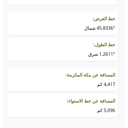
خط العرض:
45.8336° شمال
خط الطول:
1.2611° شرق
المسافة عن مكة المكرمة:
4,417 كم
المسافة عن خط الاستواء:
5,096 كم