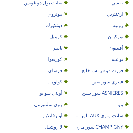
نانسي
سانت بول دو فونس
ارغنتويل
مونروي
روبيه
دونكيرك
توركوان
كريتيل
أفينيون
نانتير
بواتييه
كوربفوا
فورت دو فرانس خليج
فرساي
فيتري سور سين
كولومب
ASNIERES سور سين
أولني سو بوا
باو
روي مالميزون-
سانت ماري AUX-المن...
أوبرفايلارز
CHAMPIGNY سور مارن
لا روشيل