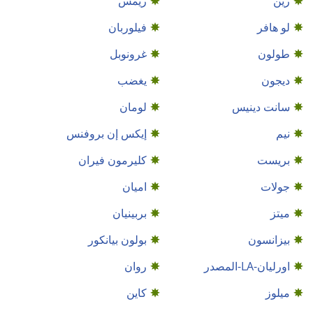
رين
ريمس
لو هافر
فيلوربان
طولون
غرونوبل
ديجون
يغضب
سانت دينيس
لومان
نيم
إيكس إن بروفنس
بريست
كليرمون فيران
جولات
اميان
ميتز
بربينيان
بيزانسون
بولون بيانكور
اورليان-LA-المصدر
روان
ميلوز
كاين