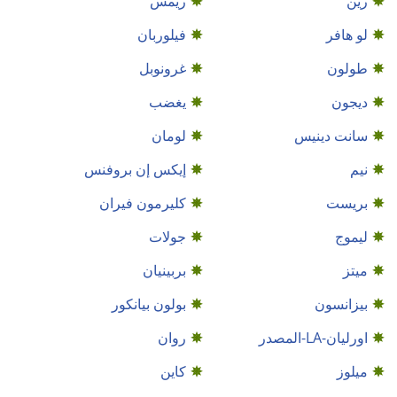
رين
ريمس
لو هافر
فيلوربان
طولون
غرونوبل
ديجون
يغضب
سانت دينيس
لومان
نيم
إيكس إن بروفنس
بريست
كليرمون فيران
ليموج
جولات
ميتز
بربينيان
بيزانسون
بولون بيانكور
اورليان-LA-المصدر
روان
ميلوز
كاين