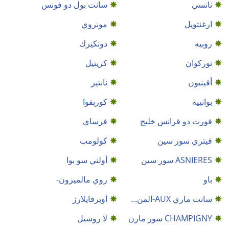
نانسي
سانت بول دو فونس
ارغنتويل
مونروي
روبيه
دونكيرك
توركوان
كريتيل
أفينيون
نانتير
بواتييه
كوربفوا
فورت دو فرانس خليج
فرساي
فيتري سور سين
كولومب
ASNIERES سور سين
أولني سو بوا
باو
روي مالميزون-
سانت ماري AUX-المن...
أوبرفايلارز
CHAMPIGNY سور مارن
لا روشيل