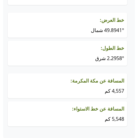
خط العرض:
49.8941° شمال
خط الطول:
2.2958° شرق
المسافة عن مكة المكرمة:
4,557 كم
المسافة عن خط الاستواء:
5,548 كم