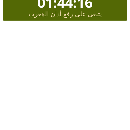
01:44:15
يتبقى على رفع أذان المَغرب