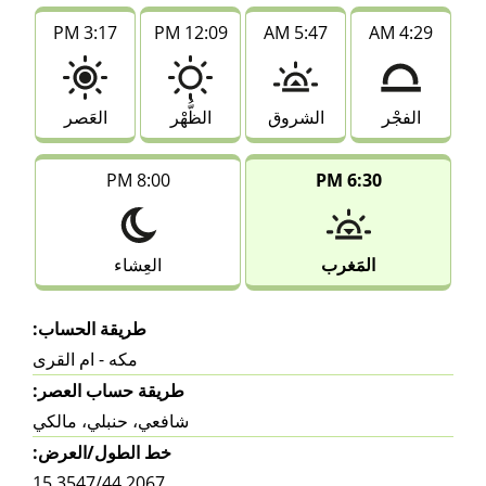
3:17 PM
12:09 PM
5:47 AM
4:29 AM
الفجْر
الشروق
الظُّهْر
العَصر
8:00 PM
6:30 PM
المَغرب
العِشاء
طريقة الحساب:
مكه - ام القرى
طريقة حساب العصر:
شافعي، حنبلي، مالكي
خط الطول/العرض:
15.3547/44.2067