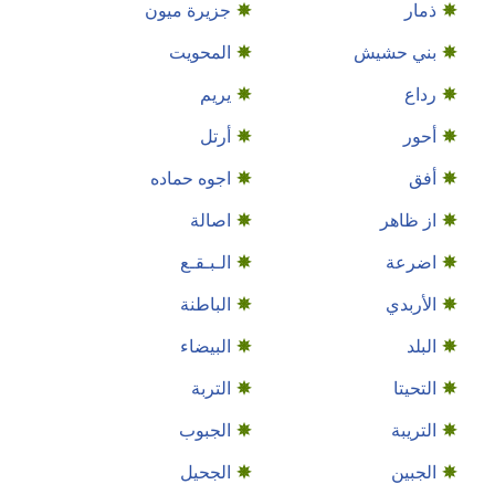
ذمار
جزيرة ميون
بني حشيش
المحويت
رداع
يريم
أحور
أرتل
أفق
اجوه حماده
از ظاهر
اصالة
اضرعة
الـبـقـع
الأربدي
الباطنة
البلد
البيضاء
التحيتا
التربة
التريبة
الجبوب
الجبين
الجحيل