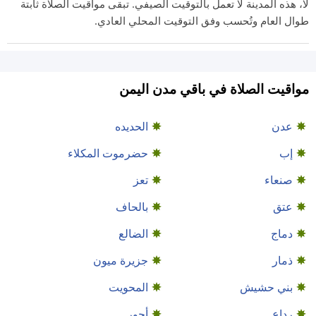
لا، هذه المدينة لا تعمل بالتوقيت الصيفي. تبقى مواقيت الصلاة ثابتة
طوال العام وتُحسب وفق التوقيت المحلي العادي.
مواقيت الصلاة في باقي مدن اليمن
عدن
الحديده
إب
حضرموت المكلاء
صنعاء
تعز
عتق
بالحاف
دماج
الضالع
ذمار
جزيرة ميون
بني حشيش
المحويت
رداع
أحور