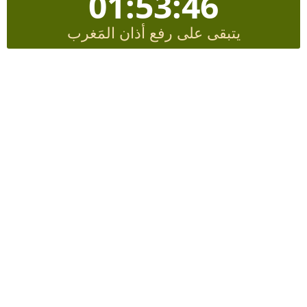
01:53:45
يتبقى على رفع أذان المَغرب