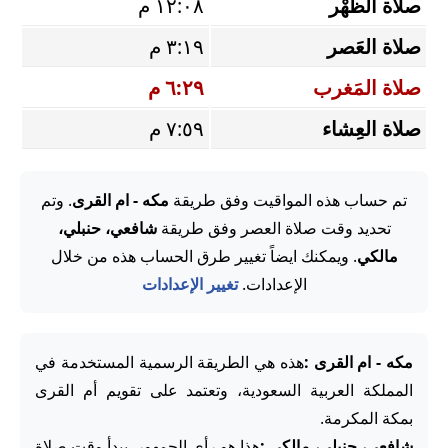
صلاة الظُّهْر
١٢:٠٨ م
صلاة العَصر
٣:١٩ م
صلاة المَغرب
٦:٢٩ م
صلاة العِشاء
٧:٥٩ م
تم حساب هذه المواقيت وفق طريقة
مكه - ام القرى
. وتم
تحديد وقت صلاة العصر وفق طريقة
شافعي، حنبلي،
مالكي
. ويمكنك ايضاً تغيير طرق الحساب هذه من خلال
الإعدادات.
تغيير الإعدادات
مكه - ام القرى :
هذه هي الطريقة الرسمية المستخدمة في
المملكة العربية السعودية، وتعتمد على تقويم أم القرى
بمكة المكرمة.
شافعي، حنبلي، مالكي :
هذا هو رأي الجمهور. يبدأ وقت صلاة