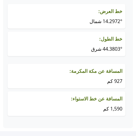
خط العرض:
14.2972° شمال
خط الطول:
44.3803° شرق
المسافة عن مكة المكرمة:
927 كم
المسافة عن خط الاستواء:
1,590 كم