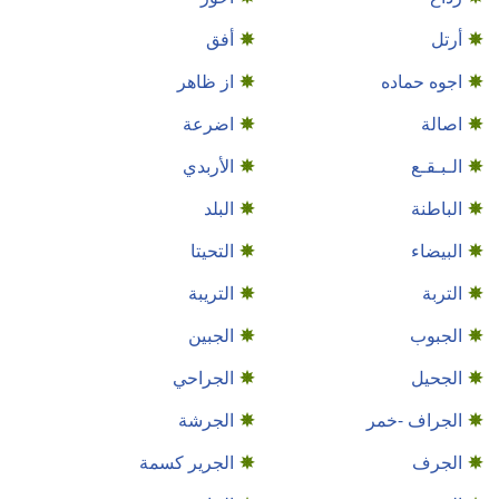
أرتل
أفق
اجوه حماده
از ظاهر
اصالة
اضرعة
الـبـقـع
الأربدي
الباطنة
البلد
البيضاء
التحيتا
التربة
التريبة
الجبوب
الجبين
الجحيل
الجراحي
الجراف -خمر
الجرشة
الجرف
الجرير كسمة