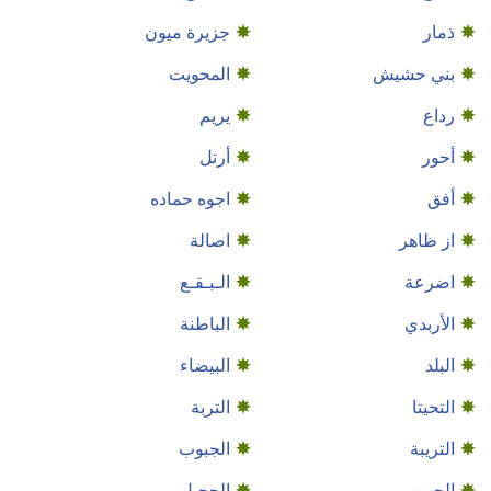
ذمار
جزيرة ميون
بني حشيش
المحويت
رداع
يريم
أحور
أرتل
أفق
اجوه حماده
از ظاهر
اصالة
اضرعة
الـبـقـع
الأربدي
الباطنة
البلد
البيضاء
التحيتا
التربة
التريبة
الجبوب
الجبين
الجحيل