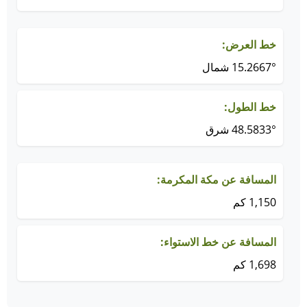
خط العرض:
15.2667° شمال
خط الطول:
48.5833° شرق
المسافة عن مكة المكرمة:
1,150 كم
المسافة عن خط الاستواء:
1,698 كم