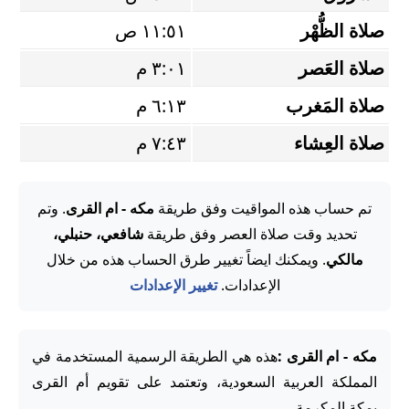
صلاة الظُّهْر
١١:٥١ ص
صلاة العَصر
٣:٠١ م
صلاة المَغرب
٦:١٣ م
صلاة العِشاء
٧:٤٣ م
تم حساب هذه المواقيت وفق طريقة
مكه - ام القرى
. وتم
تحديد وقت صلاة العصر وفق طريقة
شافعي، حنبلي،
مالكي
. ويمكنك ايضاً تغيير طرق الحساب هذه من خلال
الإعدادات.
تغيير الإعدادات
مكه - ام القرى :
هذه هي الطريقة الرسمية المستخدمة في
المملكة العربية السعودية، وتعتمد على تقويم أم القرى
بمكة المكرمة.