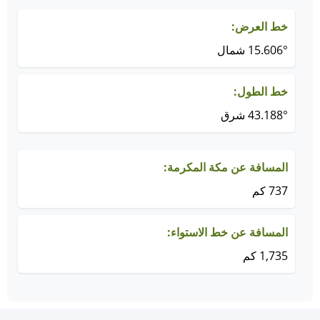
خط العرض:
15.606° شمال
خط الطول:
43.188° شرق
المسافة عن مكة المكرمة:
737 كم
المسافة عن خط الاستواء:
1,735 كم