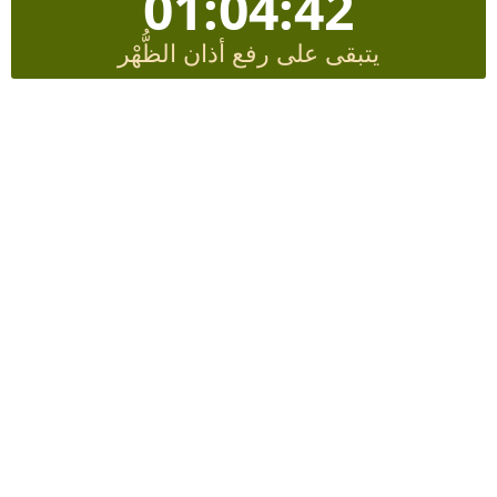
01:04:41
يتبقى على رفع أذان الظُّهْر