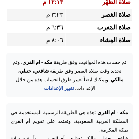
صلاة الظُّهْر
١٢:١٣ م
صلاة العَصر
٣:٢٣ م
صلاة المَغرب
٦:٣٦ م
صلاة العِشاء
٨:٠٦ م
تم حساب هذه المواقيت وفق طريقة
مكه - ام القرى
. وتم
تحديد وقت صلاة العصر وفق طريقة
شافعي، حنبلي،
مالكي
. ويمكنك ايضاً تغيير طرق الحساب هذه من خلال
الإعدادات.
تغيير الإعدادات
مكه - ام القرى :
هذه هي الطريقة الرسمية المستخدمة في
المملكة العربية السعودية، وتعتمد على تقويم أم القرى
بمكة المكرمة.
شافعي، حنبلي، مالكي :
هذا هو رأي الجمهور. يبدأ وقت صلاة