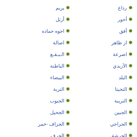
رداع
يريم
أحور
أرتل
أفق
اجوه حماده
از ظاهر
اصالة
اضرعة
الـبـقـع
الأربدي
الباطنة
البلد
البيضاء
التحيتا
التربة
التريبة
الجبوب
الجبين
الجحيل
الجراحي
الجراف -خمر
الجرشة
الجرف