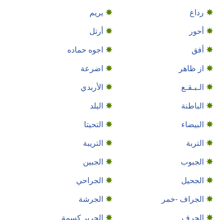
رداع
يريم
أحور
أرتل
أفق
اجوه حماده
از ظاهر
اضرعة
الـبـقـع
الأربدي
الباطنة
البلد
البيضاء
التحيتا
التربة
التريبة
الجبوب
الجبين
الجحيل
الجراحي
الجراف -خمر
الجرشة
الجرف
الجرير كسمة