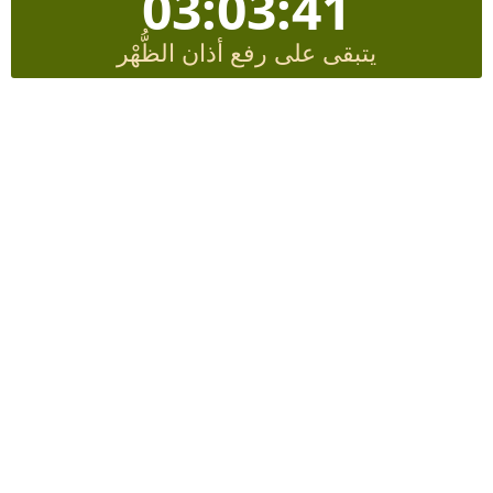
03:03:41
يتبقى على رفع أذان الظُّهْر