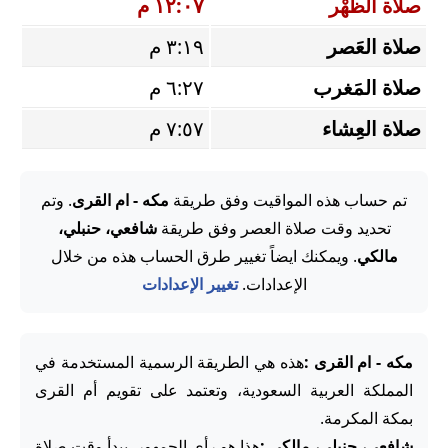
صلاة الظُّهْر
١٢:٠٧ م
صلاة العَصر
٣:١٩ م
صلاة المَغرب
٦:٢٧ م
صلاة العِشاء
٧:٥٧ م
تم حساب هذه المواقيت وفق طريقة
مكه - ام القرى
. وتم
تحديد وقت صلاة العصر وفق طريقة
شافعي، حنبلي،
مالكي
. ويمكنك ايضاً تغيير طرق الحساب هذه من خلال
الإعدادات.
تغيير الإعدادات
مكه - ام القرى :
هذه هي الطريقة الرسمية المستخدمة في
المملكة العربية السعودية، وتعتمد على تقويم أم القرى
بمكة المكرمة.
شافعي، حنبلي، مالكي :
هذا هو رأي الجمهور. يبدأ وقت صلاة