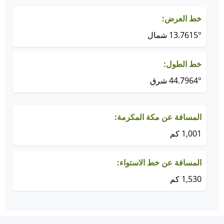
خط العرض:
13.7615° شمال
خط الطول:
44.7964° شرق
المسافة عن مكة المكرمة:
1,001 كم
المسافة عن خط الاستواء:
1,530 كم