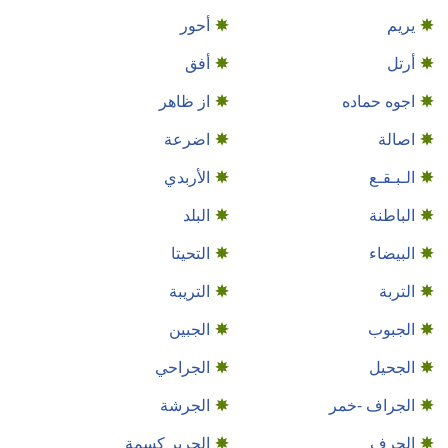
يريم
أحور
أرتل
أفق
اجوه حماده
از ظاهر
اصالة
اضرعة
الـبـقـع
الأربدي
الباطنة
البلد
البيضاء
التحيتا
التربة
التريبة
الجبوب
الجبين
الجحيل
الجراحي
الجراف -خمر
الجرشة
الجرف
الجرير كسمة