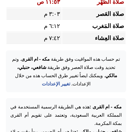
صلاة الظُّهْر
١١:٥٣ ص
صلاة العَصر
٣:٠٣ م
صلاة المَغرب
٦:١٢ م
صلاة العِشاء
٧:٤٢ م
تم حساب هذه المواقيت وفق طريقة
مكه - ام القرى
. وتم
تحديد وقت صلاة العصر وفق طريقة
شافعي، حنبلي،
مالكي
. ويمكنك ايضاً تغيير طرق الحساب هذه من خلال
الإعدادات.
تغيير الإعدادات
مكه - ام القرى :
هذه هي الطريقة الرسمية المستخدمة في
المملكة العربية السعودية، وتعتمد على تقويم أم القرى
بمكة المكرمة.
شافعي، حنبلي، مالكي :
هذا هو رأي الجمهور. يبدأ وقت صلاة