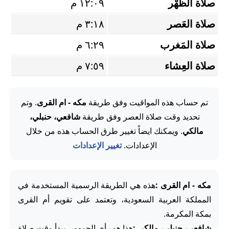
صلاة الظُّهْر
١٢:٠٩ م
صلاة العَصر
٣:١٨ م
صلاة المَغرب
٦:٢٩ م
صلاة العِشاء
٧:٥٩ م
تم حساب هذه المواقيت وفق طريقة
مكه - ام القرى
. وتم
تحديد وقت صلاة العصر وفق طريقة
شافعي، حنبلي،
مالكي
. ويمكنك ايضاً تغيير طرق الحساب هذه من خلال
الإعدادات.
تغيير الإعدادات
مكه - ام القرى :
هذه هي الطريقة الرسمية المستخدمة في
المملكة العربية السعودية، وتعتمد على تقويم أم القرى
بمكة المكرمة.
شافعي، حنبلي، مالكي :
هذا هو رأي الجمهور. يبدأ وقت صلاة