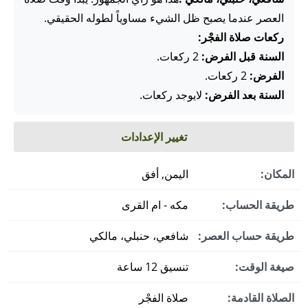
العصر عندما يصبح ظل الشيء مساوياً لطوله الحقيقي.
ركعات صلاة الفجْر:
السنة قبل الفرض:
2 ركعات.
الفرض:
2 ركعات.
السنة بعد الفرض:
لايوجد ركعات.
تغيير الإعدادات
المكان:
اليمن, أفق
طريقة الحساب:
مكه - ام القرى
طريقة حساب العصر:
شافعي، حنبلي، مالكي
صيغة الوقت:
تنسيق 12 ساعة
الصلاة القادمة:
صلاة الفجْر