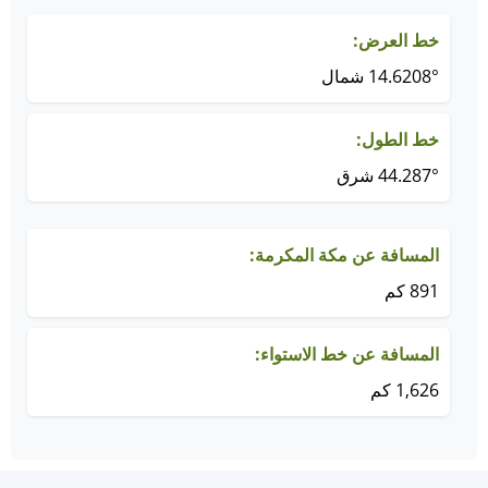
خط العرض:
14.6208° شمال
خط الطول:
44.287° شرق
المسافة عن مكة المكرمة:
891 كم
المسافة عن خط الاستواء:
1,626 كم