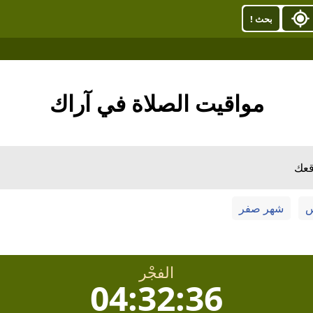
بحث !
مواقيت الصلاة في آراك
قعك
س
شهر صفر
الفجْر
04:32:36