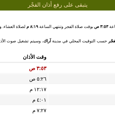
يتبقى على رفع أذان الفجْر
اعة
٣:٥٣ ص
بوقت صلاة الفجر وتنتهي الساعة
٨:١٩ م
لصلاة العشاء. وب
فجْر
حسب التوقيت المحلي في مدينة
آراك
، وسيتم تشغيل صوت الأذان 
وقت الأذان
٣:٥٣ ص
٥:٢٦ ص
١٢:١٧ م
٤:٠١ م
٧:٢٧ م