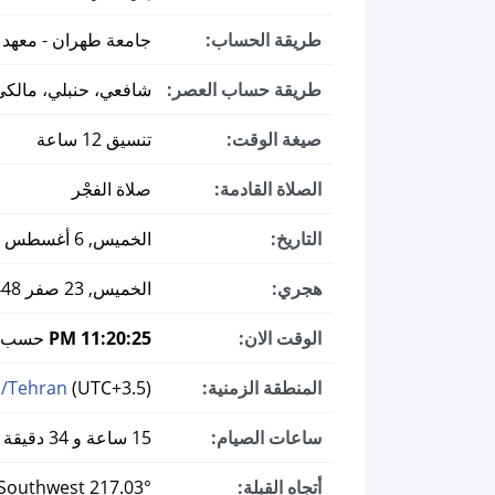
طريقة الحساب:
جامعة طهران - معهد ا
طريقة حساب العصر:
شافعي، حنبلي، مالكي
صيغة الوقت:
تنسيق 12 ساعة
الصلاة القادمة:
صلاة الفجْر
التاريخ:
الخميس, 6 أغسطس 2026 ميلادي
هجري:
الخميس, 23 صفر 1448
الوقت الان:
11:20:26 PM
حسب ال
المنطقة الزمنية:
(UTC+3.5)
a/Tehran
ساعات الصيام:
15 ساعة و 34 دقيقة
أتجاه القبلة:
217.03° Southwest