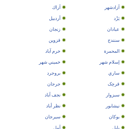
آزادشهر
آراك
يَزْد
أردبيل
عبادان
زنجان
سنندج
قزوين
المحمرة
خرم آباد
إسلام شهر
خميني شهر
ساري
بروجرد
قرچک
جرجان
سبزوار
نجف‌ آباد
نيشابور
نظر أباد
بوكان
سيرجان
بابل
آمل