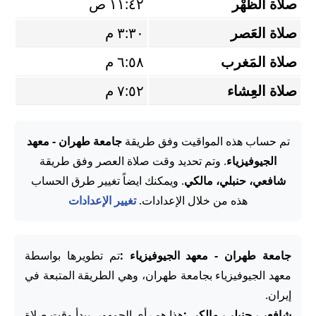
صلاة الظُّهْر
١١:٤٢ ص
صلاة العَصر
٣:٣٠ م
صلاة المَغرب
٦:٥٨ م
صلاة العِشاء
٧:٥٢ م
تم حساب هذه المواقيت وفق طريقة
جامعة طهران - معهد
الجيوفيزياء
. وتم تحديد وقت صلاة العصر وفق طريقة
شافعي، حنبلي، مالكي
. ويمكنك ايضاً تغيير طرق الحساب
هذه من خلال الإعدادات.
تغيير الإعدادات
جامعة طهران - معهد الجيوفيزياء :
تم تطويرها بواسطة
معهد الجيوفيزياء بجامعة طهران، وهي الطريقة المتبعة في
إيران.
شافعي، حنبلي، مالكي :
هذا هو رأي الجمهور. يبدأ وقت صلاة