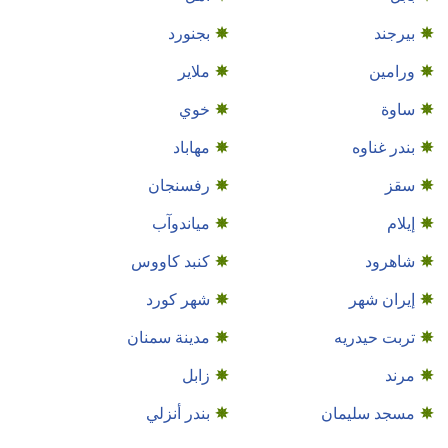
بیرجند
بجنورد
ورامین
ملاير
ساوة
خوي
بندر غناوه
مهاباد
سقز
رفسنجان
إيلام
مياندوآب
شاهرود
كنبد كاووس
إيران شهر
شهر كورد
تربت حيدريه
مدينة سمنان
مرند
زابل
مسجد سليمان
بندر أنزلي