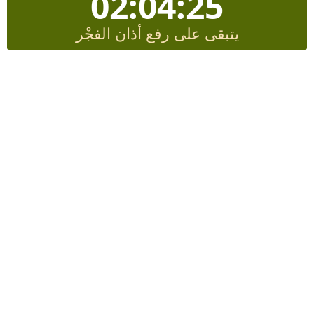
02:04:24
يتبقى على رفع أذان الفجْر