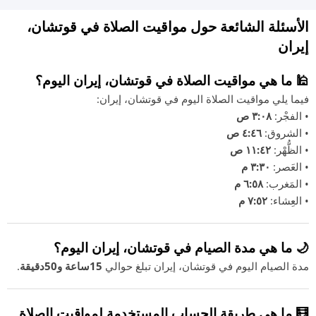
الأسئلة الشائعة حول مواقيت الصلاة في قوتشان،
إيران
🕌 ما هي مواقيت الصلاة في قوتشان، إيران اليوم؟
فيما يلي مواقيت الصلاة اليوم في قوتشان، إيران:
• الفجْر:
٣:٠٨ ص
• الشروق:
٤:٤٦ ص
• الظُّهْر:
١١:٤٢ ص
• العَصر:
٣:٣٠ م
• المَغرب:
٦:٥٨ م
• العِشاء:
٧:٥٢ م
🌙 ما هي مدة الصيام في قوتشان، إيران اليوم؟
مدة الصيام اليوم في قوتشان، إيران تبلغ حوالي
15ساعة و50دقيقة
.
🧮 ما هي طريقة الحساب المستخدمة لمواقيت الصلاة