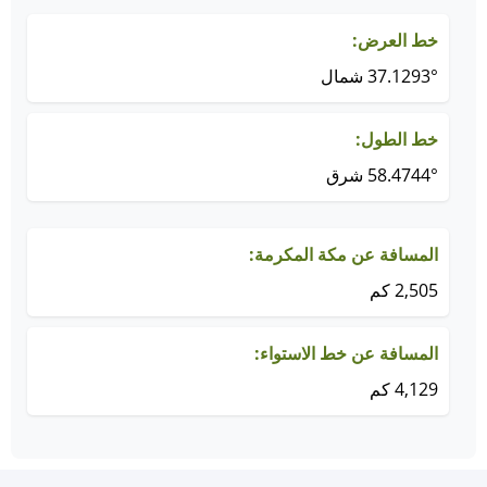
خط العرض:
37.1293° شمال
خط الطول:
58.4744° شرق
المسافة عن مكة المكرمة:
2,505 كم
المسافة عن خط الاستواء:
4,129 كم