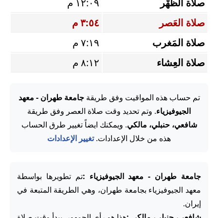
صلاة الظُّهْر
١٢:٠٩ م
صلاة العَصر
٣:٥٤ م
صلاة المَغرب
٧:١٩ م
صلاة العِشاء
٨:١٢ م
تم حساب هذه المواقيت وفق طريقة
جامعة طهران - معهد
الجيوفيزياء
. وتم تحديد وقت صلاة العصر وفق طريقة
شافعي، حنبلي، مالكي
. ويمكنك ايضاً تغيير طرق الحساب
هذه من خلال الإعدادات.
تغيير الإعدادات
جامعة طهران - معهد الجيوفيزياء :
تم تطويرها بواسطة
معهد الجيوفيزياء بجامعة طهران، وهي الطريقة المتبعة في
إيران.
شافعي، حنبلي، مالكي :
هذا هو رأي الجمهور. يبدأ وقت صلاة