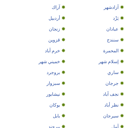
آزادشهر
آراك
يَزْد
أردبيل
عبادان
زنجان
سنندج
قزوين
المحمرة
خرم آباد
إسلام شهر
خميني شهر
ساري
بروجرد
جرجان
سبزوار
نجف‌ آباد
نيشابور
نظر أباد
بوكان
سيرجان
بابل
آمل
بیرجند