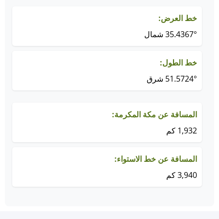
خط العرض:
35.4367° شمال
خط الطول:
51.5724° شرق
المسافة عن مكة المكرمة:
1,932 كم
المسافة عن خط الاستواء:
3,940 كم