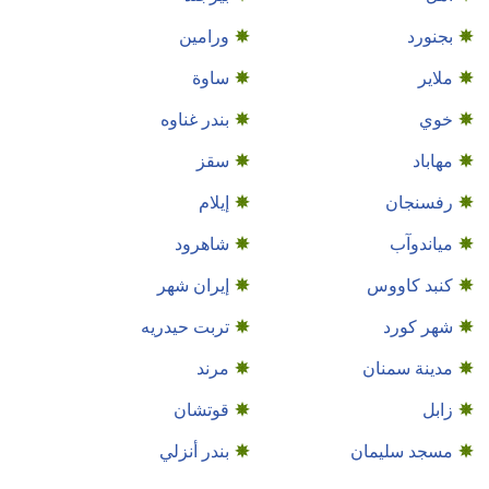
بجنورد
ورامین
ملاير
ساوة
خوي
بندر غناوه
مهاباد
سقز
رفسنجان
إيلام
مياندوآب
شاهرود
كنبد كاووس
إيران شهر
شهر كورد
تربت حيدريه
مدينة سمنان
مرند
زابل
قوتشان
مسجد سليمان
بندر أنزلي