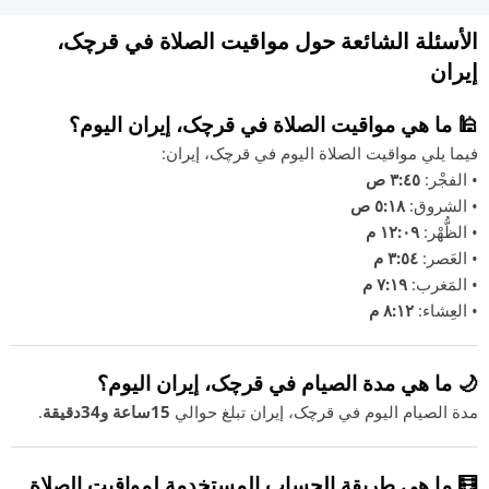
الأسئلة الشائعة حول مواقيت الصلاة في قرچک،
إيران
🕌 ما هي مواقيت الصلاة في قرچک، إيران اليوم؟
فيما يلي مواقيت الصلاة اليوم في قرچک، إيران:
• الفجْر:
٣:٤٥ ص
• الشروق:
٥:١٨ ص
• الظُّهْر:
١٢:٠٩ م
• العَصر:
٣:٥٤ م
• المَغرب:
٧:١٩ م
• العِشاء:
٨:١٢ م
🌙 ما هي مدة الصيام في قرچک، إيران اليوم؟
مدة الصيام اليوم في قرچک، إيران تبلغ حوالي
15ساعة و34دقيقة
.
🧮 ما هي طريقة الحساب المستخدمة لمواقيت الصلاة