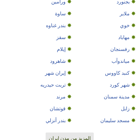
بجنورد
ورامین
ملاير
ساوة
خوي
بندر غناوه
مهاباد
سقز
رفسنجان
إيلام
مياندوآب
شاهرود
كنبد كاووس
إيران شهر
شهر كورد
تربت حيدريه
مدينة سمنان
مرند
زابل
قوتشان
مسجد سليمان
بندر أنزلي
المزيد من مدن إيران