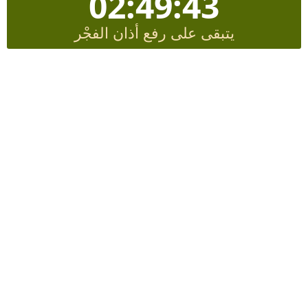
02:49:43
يتبقى على رفع أذان الفجْر