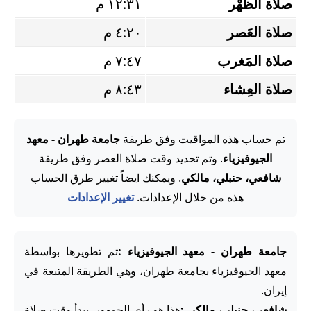
صلاة الظُّهْر
١٢:٣١ م
صلاة العَصر
٤:٢٠ م
صلاة المَغرب
٧:٤٧ م
صلاة العِشاء
٨:٤٣ م
تم حساب هذه المواقيت وفق طريقة
جامعة طهران - معهد
الجيوفيزياء
. وتم تحديد وقت صلاة العصر وفق طريقة
شافعي، حنبلي، مالكي
. ويمكنك ايضاً تغيير طرق الحساب
هذه من خلال الإعدادات.
تغيير الإعدادات
جامعة طهران - معهد الجيوفيزياء :
تم تطويرها بواسطة
معهد الجيوفيزياء بجامعة طهران، وهي الطريقة المتبعة في
إيران.
شافعي، حنبلي، مالكي :
هذا هو رأي الجمهور. يبدأ وقت صلاة