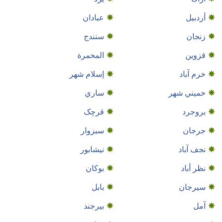
أردبيل
عبادان
زنجان
سنندج
قزوين
المحمرة
خرم آباد
إسلام شهر
خميني شهر
ساري
بروجرد
قرچک
جرجان
سبزوار
نجف‌ آباد
نيشابور
نظر أباد
بوكان
سيرجان
بابل
آمل
بیرجند