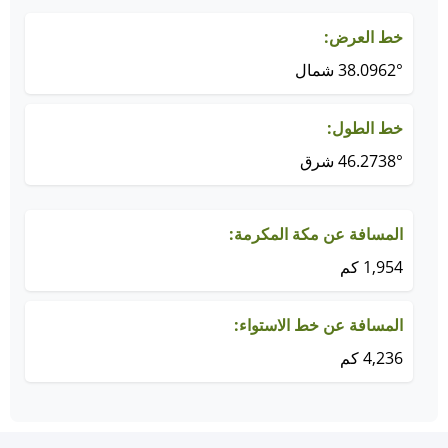
خط العرض:
38.0962° شمال
خط الطول:
46.2738° شرق
المسافة عن مكة المكرمة:
1,954 كم
المسافة عن خط الاستواء:
4,236 كم