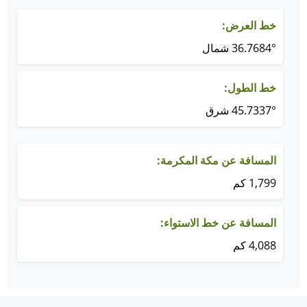
خط العرض:
36.7684° شمال
خط الطول:
45.7337° شرق
المسافة عن مكة المكرمة:
1,799 كم
المسافة عن خط الاستواء:
4,088 كم