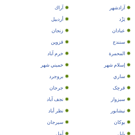
آزادشهر
آراك
يَزْد
أردبيل
عبادان
زنجان
سنندج
قزوين
المحمرة
خرم آباد
إسلام شهر
خميني شهر
ساري
بروجرد
قرچک
جرجان
سبزوار
نجف‌ آباد
نيشابور
نظر أباد
بوكان
سيرجان
بابل
آمل