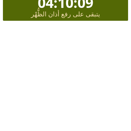
04:10:08
يتبقى على رفع أذان الظُّهْر