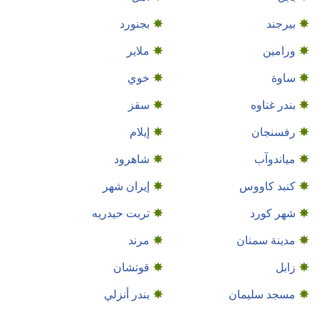
بیرجند
بجنورد
ورامین
ملاير
ساوة
خوي
بندر غناوه
سقز
رفسنجان
إيلام
مياندوآب
شاهرود
كنبد كاووس
إيران شهر
شهر كورد
تربت حيدريه
مدينة سمنان
مرند
زابل
قوتشان
مسجد سليمان
بندر أنزلي