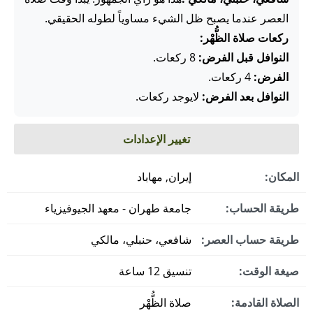
العصر عندما يصبح ظل الشيء مساوياً لطوله الحقيقي.
ركعات صلاة الظُّهْر:
النوافل قبل الفرض:
8 ركعات.
الفرض:
4 ركعات.
النوافل بعد الفرض:
لايوجد ركعات.
تغيير الإعدادات
المكان:
إيران, مهاباد
طريقة الحساب:
جامعة طهران - معهد الجيوفيزياء
طريقة حساب العصر:
شافعي، حنبلي، مالكي
صيغة الوقت:
تنسيق 12 ساعة
الصلاة القادمة:
صلاة الظُّهْر