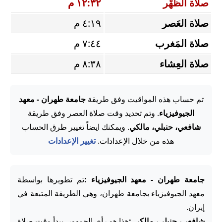
صلاة الظُّهْر
١٢:٣٢ م
صلاة العَصر
٤:١٩ م
صلاة المَغرب
٧:٤٤ م
صلاة العِشاء
٨:٣٨ م
تم حساب هذه المواقيت وفق طريقة
جامعة طهران - معهد
الجيوفيزياء
. وتم تحديد وقت صلاة العصر وفق طريقة
شافعي، حنبلي، مالكي
. ويمكنك ايضاً تغيير طرق الحساب
هذه من خلال الإعدادات.
تغيير الإعدادات
جامعة طهران - معهد الجيوفيزياء :
تم تطويرها بواسطة
معهد الجيوفيزياء بجامعة طهران، وهي الطريقة المتبعة في
إيران.
شافعي، حنبلي، مالكي :
هذا هو رأي الجمهور. يبدأ وقت صلاة