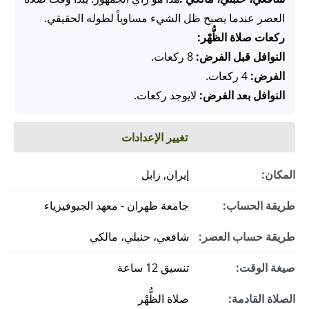
العصر عندما يصبح ظل الشيء مساوياً لطوله الحقيقي.
ركعات صلاة الظُّهْر:
النوافل قبل الفرض:
8 ركعات.
الفرض:
4 ركعات.
النوافل بعد الفرض:
لايوجد ركعات.
تغيير الإعدادات
المكان:
إيران, زابل
طريقة الحساب:
جامعة طهران - معهد الجيوفيزياء
طريقة حساب العصر:
شافعي، حنبلي، مالكي
صيغة الوقت:
تنسيق 12 ساعة
الصلاة القادمة:
صلاة الظُّهْر