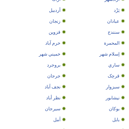
يَزْد
أردبيل
عبادان
زنجان
سنندج
قزوين
المحمرة
خرم آباد
إسلام شهر
خميني شهر
ساري
بروجرد
قرچک
جرجان
سبزوار
نجف‌ آباد
نيشابور
نظر أباد
بوكان
سيرجان
بابل
آمل