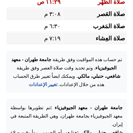
صلاة الظُّهْر
١١:٢٩ ص
صلاة العَصر
٣:٠٨ م
صلاة المَغرب
٦:٣٠ م
صلاة العِشاء
٧:١٩ م
تم حساب هذه المواقيت وفق طريقة
جامعة طهران - معهد
الجيوفيزياء
. وتم تحديد وقت صلاة العصر وفق طريقة
شافعي، حنبلي، مالكي
. ويمكنك ايضاً تغيير طرق الحساب
هذه من خلال الإعدادات.
تغيير الإعدادات
جامعة طهران - معهد الجيوفيزياء :
تم تطويرها بواسطة
معهد الجيوفيزياء بجامعة طهران، وهي الطريقة المتبعة في
إيران.
شافعي، حنبلي، مالكي :
هذا هو رأي الجمهور. يبدأ وقت صلاة