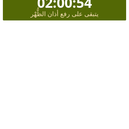
02:00:53
يتبقى على رفع أذان الظُّهْر