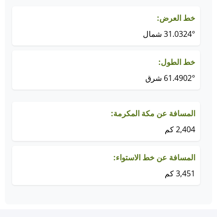
خط العرض:
31.0324° شمال
خط الطول:
61.4902° شرق
المسافة عن مكة المكرمة:
2,404 كم
المسافة عن خط الاستواء:
3,451 كم