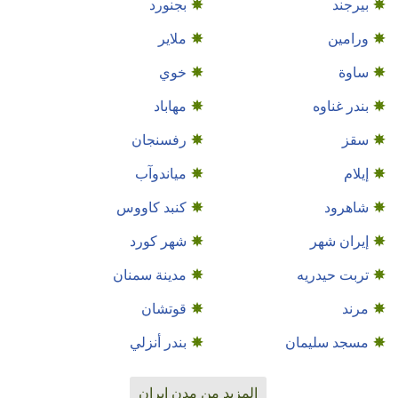
بیرجند
بجنورد
ورامین
ملاير
ساوة
خوي
بندر غناوه
مهاباد
سقز
رفسنجان
إيلام
مياندوآب
شاهرود
كنبد كاووس
إيران شهر
شهر كورد
تربت حيدريه
مدينة سمنان
مرند
قوتشان
مسجد سليمان
بندر أنزلي
المزيد من مدن إيران