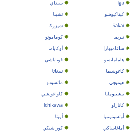
Iga
سنداي
كيتاكيوشو
تشيبا
Sakai
شيزوكا
نيريما
كوماموتو
ساغاميهارا
أوكاياما
هاماماتسو
فوناباشي
كاغوشيما
نييغاتا
هيميجي
ماتسودو
نيشينومايا
كاواغوتشي
كانازاوا
Ichikawa
أوتسونوميا
أويتا
أماغاساكي
كوراشيكي