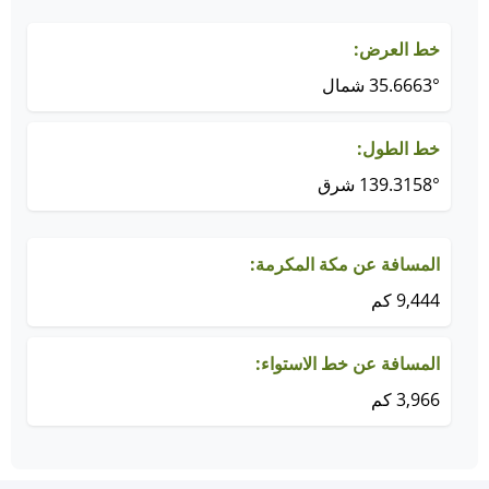
خط العرض:
35.6663° شمال
خط الطول:
139.3158° شرق
المسافة عن مكة المكرمة:
9,444 كم
المسافة عن خط الاستواء:
3,966 كم