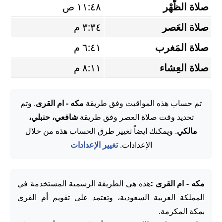
صلاة الظُّهْر
١١:٤٨ ص
صلاة العَصر
٣:٣٤ م
صلاة المَغرب
٦:٤١ م
صلاة العِشاء
٨:١١ م
تم حساب هذه المواقيت وفق طريقة
مكه - ام القرى
. وتم
تحديد وقت صلاة العصر وفق طريقة
شافعي، حنبلي،
مالكي
. ويمكنك ايضاً تغيير طرق الحساب هذه من خلال
الإعدادات.
تغيير الإعدادات
مكه - ام القرى :
هذه هي الطريقة الرسمية المستخدمة في
المملكة العربية السعودية، وتعتمد على تقويم أم القرى
بمكة المكرمة.