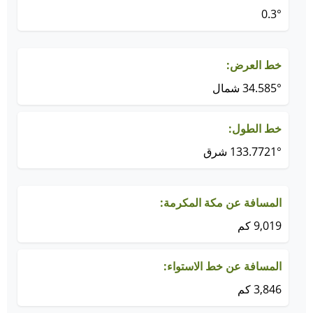
0.3°
خط العرض:
34.585° شمال
خط الطول:
133.7721° شرق
المسافة عن مكة المكرمة:
9,019 كم
المسافة عن خط الاستواء:
3,846 كم