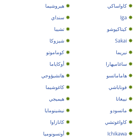
كاواساكي
هيروشيما
Iga
سنداي
كيتاكيوشو
تشيبا
Sakai
شيزوكا
نيريما
كوماموتو
ساغاميهارا
أوكاياما
هاماماتسو
هاتشيؤوجي
فوناباشي
كاغوشيما
نييغاتا
هيميجي
ماتسودو
نيشينومايا
كاواغوتشي
كانازاوا
Ichikawa
أوتسونوميا