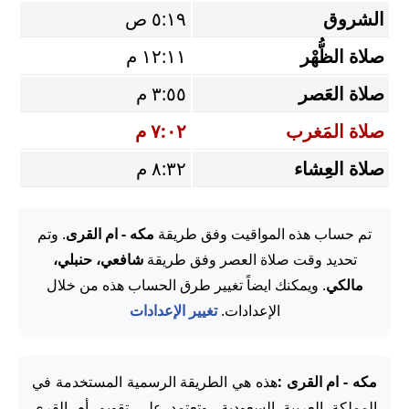
الشروق
٥:١٩ ص
صلاة الظُّهْر
١٢:١١ م
صلاة العَصر
٣:٥٥ م
صلاة المَغرب
٧:٠٢ م
صلاة العِشاء
٨:٣٢ م
تم حساب هذه المواقيت وفق طريقة
مكه - ام القرى
. وتم
تحديد وقت صلاة العصر وفق طريقة
شافعي، حنبلي،
مالكي
. ويمكنك ايضاً تغيير طرق الحساب هذه من خلال
الإعدادات.
تغيير الإعدادات
مكه - ام القرى :
هذه هي الطريقة الرسمية المستخدمة في
المملكة العربية السعودية، وتعتمد على تقويم أم القرى