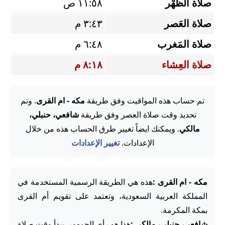
صلاة الظُّهْر
١١:٥٨ ص
صلاة العَصر
٣:٤٣ م
صلاة المَغرب
٦:٤٨ م
صلاة العِشاء
٨:١٨ م
تم حساب هذه المواقيت وفق طريقة
مكه - ام القرى
. وتم
تحديد وقت صلاة العصر وفق طريقة
شافعي، حنبلي،
مالكي
. ويمكنك ايضاً تغيير طرق الحساب هذه من خلال
الإعدادات.
تغيير الإعدادات
مكه - ام القرى :
هذه هي الطريقة الرسمية المستخدمة في
المملكة العربية السعودية، وتعتمد على تقويم أم القرى
بمكة المكرمة.
شافعي، حنبلي، مالكي :
هذا هو رأي الجمهور. يبدأ وقت صلاة