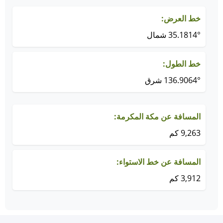
خط العرض:
35.1814° شمال
خط الطول:
136.9064° شرق
المسافة عن مكة المكرمة:
9,263 كم
المسافة عن خط الاستواء:
3,912 كم