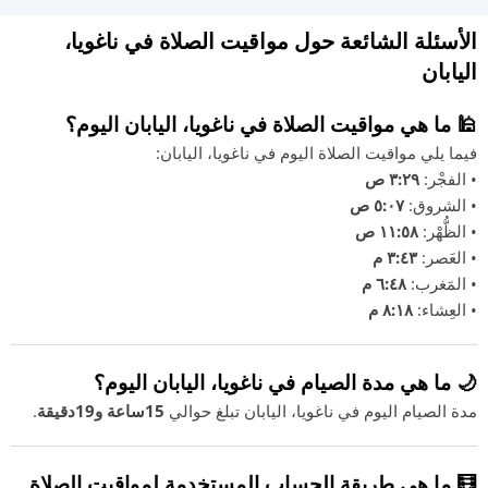
الأسئلة الشائعة حول مواقيت الصلاة في ناغويا،
اليابان
🕌 ما هي مواقيت الصلاة في ناغويا، اليابان اليوم؟
فيما يلي مواقيت الصلاة اليوم في ناغويا، اليابان:
• الفجْر:
٣:٢٩ ص
• الشروق:
٥:٠٧ ص
• الظُّهْر:
١١:٥٨ ص
• العَصر:
٣:٤٣ م
• المَغرب:
٦:٤٨ م
• العِشاء:
٨:١٨ م
🌙 ما هي مدة الصيام في ناغويا، اليابان اليوم؟
مدة الصيام اليوم في ناغويا، اليابان تبلغ حوالي
15ساعة و19دقيقة
.
🧮 ما هي طريقة الحساب المستخدمة لمواقيت الصلاة