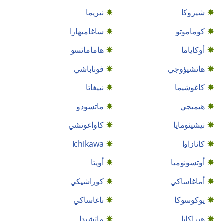
شيزوكا
نيريما
كوماموتو
ساغاميهارا
أوكاياما
هاماماتسو
هاتشيؤوجي
فوناباشي
كاغوشيما
نييغاتا
هيميجي
ماتسودو
نيشينومايا
كاواغوتشي
كانازاوا
Ichikawa
أوتسونوميا
أويتا
أماغاساكي
كوراشيكي
يوكوسوكا
ناغاساكي
هيراكاتا
ماتشيدا