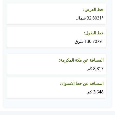
خط العرض:
32.8031° شمال
خط الطول:
130.7079° شرق
المسافة عن مكة المكرمة:
8,817 كم
المسافة عن خط الاستواء:
3,648 كم