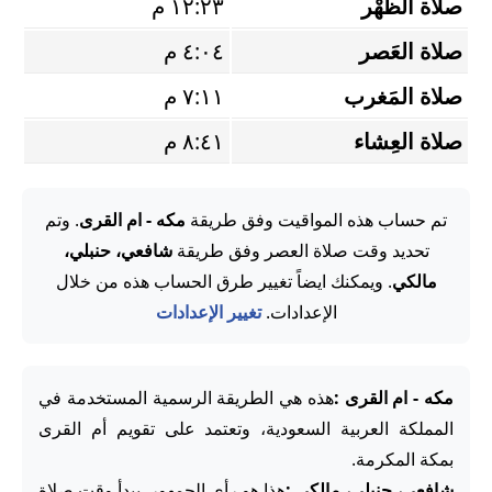
صلاة الظُّهْر
١٢:٢٣ م
صلاة العَصر
٤:٠٤ م
صلاة المَغرب
٧:١١ م
صلاة العِشاء
٨:٤١ م
تم حساب هذه المواقيت وفق طريقة
مكه - ام القرى
. وتم
تحديد وقت صلاة العصر وفق طريقة
شافعي، حنبلي،
مالكي
. ويمكنك ايضاً تغيير طرق الحساب هذه من خلال
الإعدادات.
تغيير الإعدادات
مكه - ام القرى :
هذه هي الطريقة الرسمية المستخدمة في
المملكة العربية السعودية، وتعتمد على تقويم أم القرى
بمكة المكرمة.
شافعي، حنبلي، مالكي :
هذا هو رأي الجمهور. يبدأ وقت صلاة