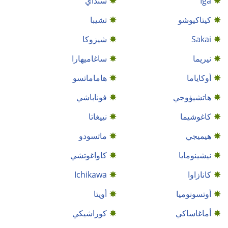
Iga
سنداي
كيتاكيوشو
تشيبا
Sakai
شيزوكا
نيريما
ساغاميهارا
أوكاياما
هاماماتسو
هاتشيؤوجي
فوناباشي
كاغوشيما
نييغاتا
هيميجي
ماتسودو
نيشينومايا
كاواغوتشي
كانازاوا
Ichikawa
أوتسونوميا
أويتا
أماغاساكي
كوراشيكي