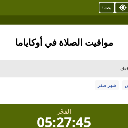
بحث !
مواقيت الصلاة في أوكاياما
قعك
س
شهر صفر
الفجْر
05:27:44