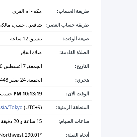
طريقة الحساب:
مكه - ام القرى
طريقة حساب العصر:
شافعي، حنبلي، مالكي
صيغة الوقت:
تنسيق 12 ساعة
الصلاة القادمة:
صلاة الفجْر
التاريخ:
الجمعة, 7 أغسطس 2026 ميلادي
هجري:
الجمعة, 24 صفر 1448
الوقت الان:
10:13:20 PM
حسب ال
المنطقة الزمنية:
(UTC+9)
Asia/Tokyo
ساعات الصيام:
15 ساعة و 20 دقيقة
أتجاه القبلة:
290.01° West-Northwest