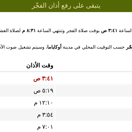
يتبقى على رفع أذان الفجْر
الساعة
٣:٤١ ص
بوقت صلاة الفجر وتنتهي الساعة
٨:٣١ م
لصلاة العشا
جْر
حسب التوقيت المحلي في مدينة
أوكاياما
، وسيتم تشغيل صوت الأذان
وقت الأذان
٣:٤١ ص
٥:١٩ ص
١٢:١٠ م
٣:٥٤ م
٧:٠١ م