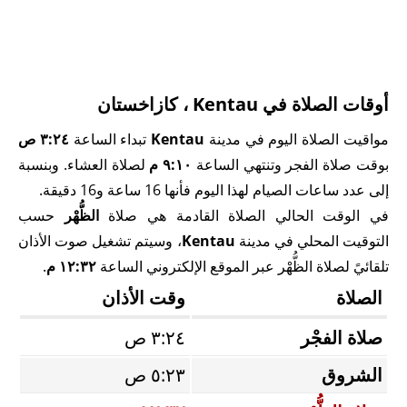
أوقات الصلاة في Kentau ، كازاخستان
مواقيت الصلاة اليوم في مدينة
Kentau
تبداء الساعة
٣:٢٤ ص
بوقت صلاة الفجر وتنتهي الساعة
٩:١٠ م
لصلاة العشاء. وبنسبة
إلى عدد ساعات الصيام لهذا اليوم فأنها 16 ساعة و16 دقيقة.
في الوقت الحالي الصلاة القادمة هي صلاة
الظُّهْر
حسب
التوقيت المحلي في مدينة
Kentau
، وسيتم تشغيل صوت الأذان
تلقائيً لصلاة الظُّهْر عبر الموقع الإلكتروني الساعة
١٢:٣٢ م
.
الصلاة
وقت الأذان
صلاة الفجْر
٣:٢٤ ص
الشروق
٥:٢٣ ص