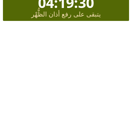
04:19:29
يتبقى على رفع أذان الظُّهْر