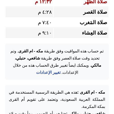
صلاة الظُّهْر
١٢:٣٢ م
صلاة العَصر
٤:٢٨ م
صلاة المَغرب
٧:٤٠ م
صلاة العِشاء
٩:١٠ م
تم حساب هذه المواقيت وفق طريقة
مكه - ام القرى
. وتم
تحديد وقت صلاة العصر وفق طريقة
شافعي، حنبلي،
مالكي
. ويمكنك ايضاً تغيير طرق الحساب هذه من خلال
الإعدادات.
تغيير الإعدادات
مكه - ام القرى :
هذه هي الطريقة الرسمية المستخدمة في
المملكة العربية السعودية، وتعتمد على تقويم أم القرى
بمكة المكرمة.
شافعي، حنبلي، مالكي :
هذا هو رأي الجمهور. يبدأ وقت صلاة