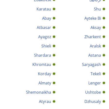
Karatau
Shu
Abay
Ayteke Bi
Atbasar
Aksay
Ayagoz
Zharkent
Shieli
Aralsk
Shardara
Astana
Khromtau
Saryagash
Korday
Tekeli
Almaty
Lenger
Shemonaikha
Ushtobe
Atyrau
Dzhusaly