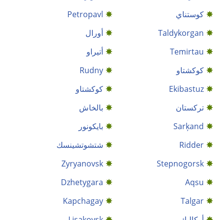
كوستناي
Petropavl
Taldykorgan
أورال
Temirtau
أتيراو
كوكشتاو
Rudny
Ekibastuz
كوكشتاو
ترکستان
بالخاش
Sarķand
بايكونور
Ridder
شتشوتشينسك
Zyryanovsk
Stepnogorsk
Dzhetygara
Aqsu
Kapchagay
Talgar
أركاليك
Lisakovsk