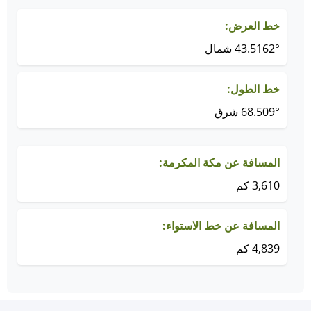
خط العرض:
43.5162° شمال
خط الطول:
68.509° شرق
المسافة عن مكة المكرمة:
3,610 كم
المسافة عن خط الاستواء:
4,839 كم