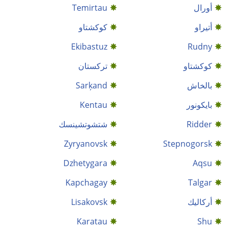
أورال
Temirtau
أتيراو
كوكشتاو
Ekibastuz
Rudny
كوكشتاو
ترکستان
بالخاش
Sarķand
بايكونور
Kentau
Ridder
شتشوتشينسك
Zyryanovsk
Stepnogorsk
Dzhetygara
Aqsu
Kapchagay
Talgar
أركاليك
Lisakovsk
Karatau
Shu