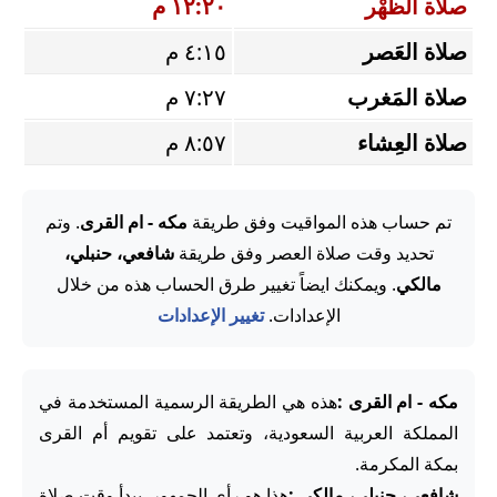
صلاة الظُّهْر
١٢:٢٠ م
صلاة العَصر
٤:١٥ م
صلاة المَغرب
٧:٢٧ م
صلاة العِشاء
٨:٥٧ م
تم حساب هذه المواقيت وفق طريقة
مكه - ام القرى
. وتم
تحديد وقت صلاة العصر وفق طريقة
شافعي، حنبلي،
مالكي
. ويمكنك ايضاً تغيير طرق الحساب هذه من خلال
الإعدادات.
تغيير الإعدادات
مكه - ام القرى :
هذه هي الطريقة الرسمية المستخدمة في
المملكة العربية السعودية، وتعتمد على تقويم أم القرى
بمكة المكرمة.
شافعي، حنبلي، مالكي :
هذا هو رأي الجمهور. يبدأ وقت صلاة