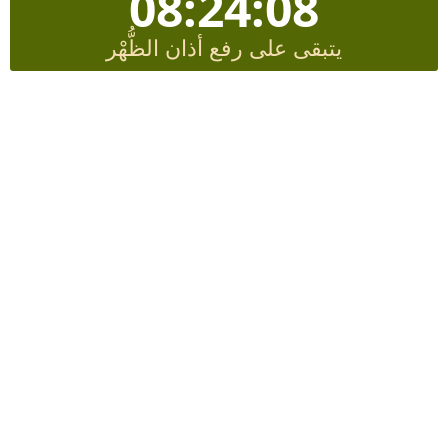
08:24:08
يتبقى على رفع أذان الظُّهْر