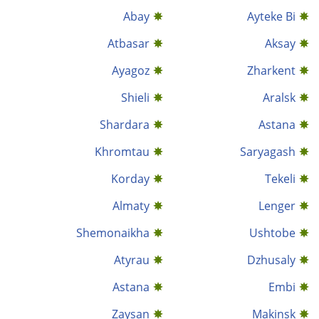
Abay
Ayteke Bi
Atbasar
Aksay
Ayagoz
Zharkent
Shieli
Aralsk
Shardara
Astana
Khromtau
Saryagash
Korday
Tekeli
Almaty
Lenger
Shemonaikha
Ushtobe
Atyrau
Dzhusaly
Astana
Embi
Zaysan
Makinsk