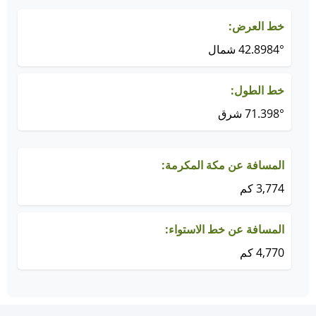
خط العرض:
42.8984° شمال
خط الطول:
71.398° شرق
المسافة عن مكة المكرمة:
3,774 كم
المسافة عن خط الاستواء:
4,770 كم