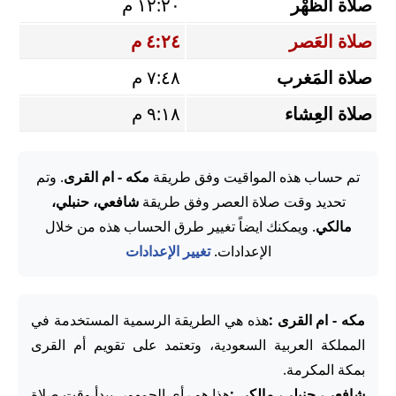
صلاة الظُّهْر
١٢:٢٠ م
صلاة العَصر
٤:٢٤ م
صلاة المَغرب
٧:٤٨ م
صلاة العِشاء
٩:١٨ م
تم حساب هذه المواقيت وفق طريقة
مكه - ام القرى
. وتم
تحديد وقت صلاة العصر وفق طريقة
شافعي، حنبلي،
مالكي
. ويمكنك ايضاً تغيير طرق الحساب هذه من خلال
الإعدادات.
تغيير الإعدادات
مكه - ام القرى :
هذه هي الطريقة الرسمية المستخدمة في
المملكة العربية السعودية، وتعتمد على تقويم أم القرى
بمكة المكرمة.
شافعي، حنبلي، مالكي :
هذا هو رأي الجمهور. يبدأ وقت صلاة