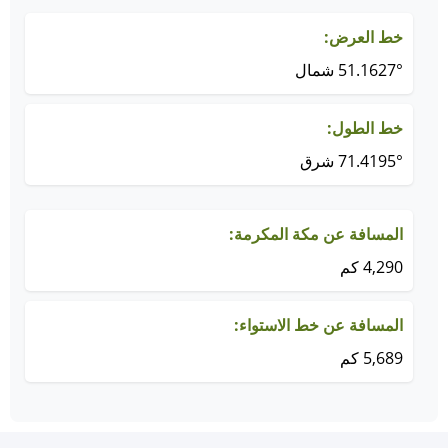
خط العرض:
51.1627° شمال
خط الطول:
71.4195° شرق
المسافة عن مكة المكرمة:
4,290 كم
المسافة عن خط الاستواء:
5,689 كم