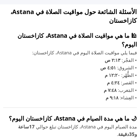
الأسئلة الشائعة حول مواقيت الصلاة في Astana،
كازاخستان
🕌 ما هي مواقيت الصلاة في Astana، كازاخستان
اليوم؟
فيما يلي مواقيت الصلاة اليوم في Astana، كازاخستان:
• الفجْر:
٢:١٣ ص
• الشروق:
٤:٥١ ص
• الظُّهْر:
١٢:٢٠ م
• العَصر:
٤:٢٤ م
• المَغرب:
٧:٤٨ م
• العِشاء:
٩:١٨ م
🌙 ما هي مدة الصيام في Astana، كازاخستان اليوم؟
مدة الصيام اليوم في Astana، كازاخستان تبلغ حوالي
17ساعة
و35دقيقة
.