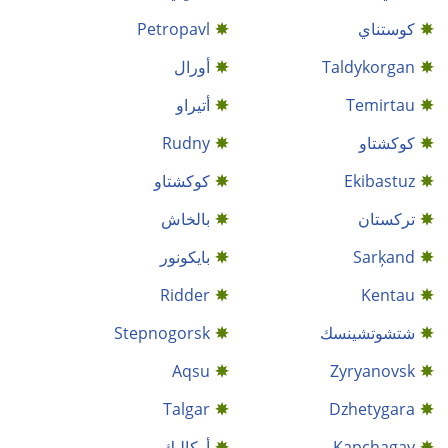
كوستناي
Petropavl
Taldykorgan
أورال
Temirtau
أتيراو
كوكشتاو
Rudny
Ekibastuz
كوكشتاو
ترکستان
بالخاش
Sarķand
بايكونور
Ridder
Kentau
شتشوتشينسك
Stepnogorsk
Aqsu
Zyryanovsk
Talgar
Dzhetygara
Kapchagay
أركاليك