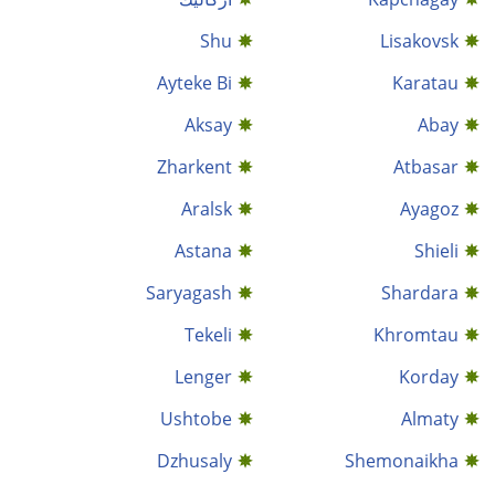
Shu
Lisakovsk
Ayteke Bi
Karatau
Aksay
Abay
Zharkent
Atbasar
Aralsk
Ayagoz
Astana
Shieli
Saryagash
Shardara
Tekeli
Khromtau
Lenger
Korday
Ushtobe
Almaty
Dzhusaly
Shemonaikha