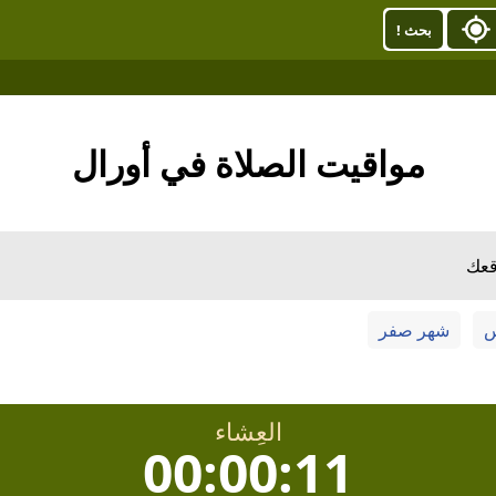
بحث !
مواقيت الصلاة في أورال
قعك
س
شهر صفر
العِشاء
00:00:10