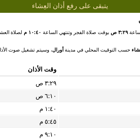
يتبقى على رفع أذان العِشاء
لساعة
٣:٢٩ ص
بوقت صلاة الفجر وتنتهي الساعة
١٠:٤٠ م
لصلاة العشا
ِشاء
حسب التوقيت المحلي في مدينة
أورال
، وسيتم تشغيل صوت الأذان 
وقت الأذان
٣:٢٩ ص
٦:١٠ ص
١:٤٠ م
٥:٤٥ م
٩:١٠ م