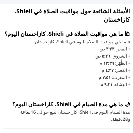
الأسئلة الشائعة حول مواقيت الصلاة في Shieli،
كازاخستان
🕌 ما هي مواقيت الصلاة في Shieli، كازاخستان اليوم؟
فيما يلي مواقيت الصلاة اليوم في Shieli، كازاخستان:
• الفجْر:
٣:٢٣ ص
• الشروق:
٥:٢٦ ص
• الظُّهْر:
١٢:٣٩ م
• العَصر:
٤:٣٧ م
• المَغرب:
٧:٥١ م
• العِشاء:
٩:٢١ م
🌙 ما هي مدة الصيام في Shieli، كازاخستان اليوم؟
مدة الصيام اليوم في Shieli، كازاخستان تبلغ حوالي
16ساعة
و28دقيقة
.