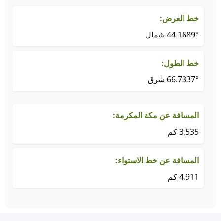
خط العرض:
44.1689° شمال
خط الطول:
66.7337° شرق
المسافة عن مكة المكرمة:
3,535 كم
المسافة عن خط الاستواء:
4,911 كم