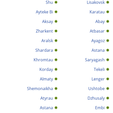
Shu
Lisakovsk
Ayteke Bi
Karatau
Aksay
Abay
Zharkent
Atbasar
Aralsk
Ayagoz
Shardara
Astana
Khromtau
Saryagash
Korday
Tekeli
Almaty
Lenger
Shemonaikha
Ushtobe
Atyrau
Dzhusaly
Astana
Embi