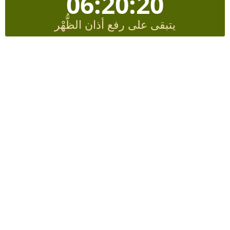
06:20:19
يتبقى على رفع أذان الظُّهْر