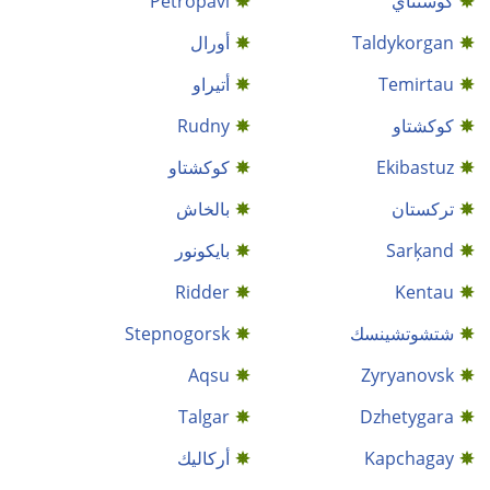
كوستناي
Petropavl
Taldykorgan
أورال
Temirtau
أتيراو
كوكشتاو
Rudny
Ekibastuz
كوكشتاو
ترکستان
بالخاش
Sarķand
بايكونور
Ridder
Kentau
شتشوتشينسك
Stepnogorsk
Aqsu
Zyryanovsk
Talgar
Dzhetygara
Kapchagay
أركاليك